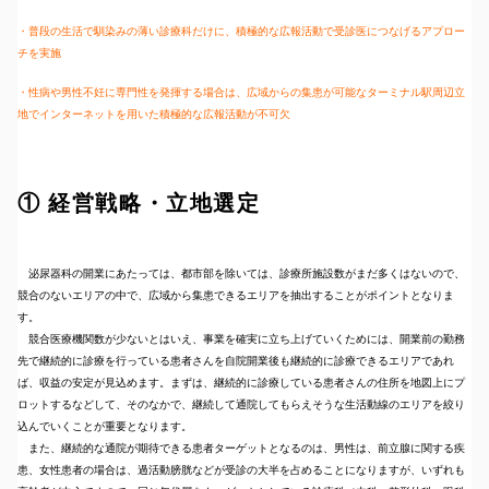
・普段の生活で馴染みの薄い診療科だけに、積極的な広報活動で受診医につなげるアプロー
チを実施
・性病や男性不妊に専門性を発揮する場合は、広域からの集患が可能なターミナル駅周辺立
地でインターネットを用いた積極的な広報活動が不可欠
① 経営戦略・立地選定
泌尿器科の開業にあたっては、都市部を除いては、診療所施設数がまだ多くはないので、
競合のないエリアの中で、広域から集患できるエリアを抽出することがポイントとなりま
す。
競合医療機関数が少ないとはいえ、事業を確実に立ち上げていくためには、開業前の勤務
先で継続的に診療を行っている患者さんを自院開業後も継続的に診療できるエリアであれ
ば、収益の安定が見込めます。まずは、継続的に診療している患者さんの住所を地図上にプ
ロットするなどして、そのなかで、継続して通院してもらえそうな生活動線のエリアを絞り
込んでいくことが重要となります。
また、継続的な通院が期待できる患者ターゲットとなるのは、男性は、前立腺に関する疾
患、女性患者の場合は、過活動膀胱などが受診の大半を占めることになりますが、いずれも