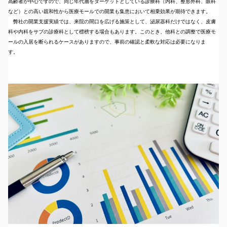
高齢者が中心ですので、同じ年代層をターゲットとしている診療科（内科、整形外科、眼科
など）との高い親和性から医療モールでの開業も集患において相乗効果が期待できます。
弊社の開業支援実績では、来院の間口を広げる施策として、泌尿器科だけではなく、皮膚
科や内科をサブの診療科として標榜する場合もあります。このとき、他科との調整で医療モ
ールの入居を断られるケースがありますので、事前の確認と柔軟な対応は必要になりま
す。