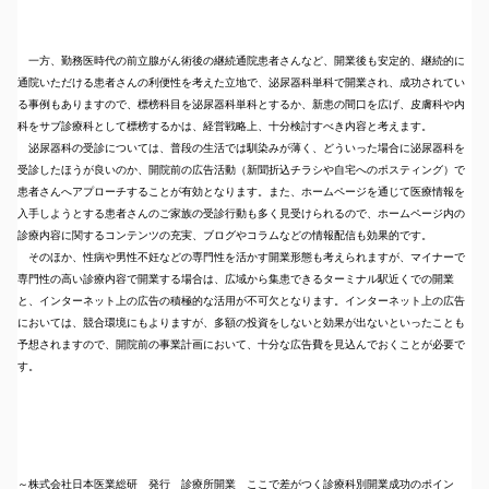
一方、勤務医時代の前立腺がん術後の継続通院患者さんなど、開業後も安定的、継続的に
通院いただける患者さんの利便性を考えた立地で、泌尿器科単科で開業され、成功されてい
る事例もありますので、標榜科目を泌尿器科単科とするか、新患の間口を広げ、皮膚科や内
科をサブ診療科として標榜するかは、経営戦略上、十分検討すべき内容と考えます。
泌尿器科の受診については、普段の生活では馴染みが薄く、どういった場合に泌尿器科を
受診したほうが良いのか、開院前の広告活動（新聞折込チラシや自宅へのポスティング）で
患者さんへアプローチすることが有効となります。また、ホームページを通じて医療情報を
入手しようとする患者さんのご家族の受診行動も多く見受けられるので、ホームページ内の
診療内容に関するコンテンツの充実、ブログやコラムなどの情報配信も効果的です。
そのほか、性病や男性不妊などの専門性を活かす開業形態も考えられますが、マイナーで
専門性の高い診療内容で開業する場合は、広域から集患できるターミナル駅近くでの開業
と、インターネット上の広告の積極的な活用が不可欠となります。インターネット上の広告
においては、競合環境にもよりますが、多額の投資をしないと効果が出ないといったことも
予想されますので、開院前の事業計画において、十分な広告費を見込んでおくことが必要で
す。
～株式会社日本医業総研 発行 診療所開業 ここで差がつく診療科別開業成功のポイン