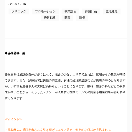
- 2025.12.16
クリニック
プロモーション
事業計画
採用計画
立地選定
経営戦略
開業
院長
◆泌尿器科 編
泌尿器科は施設数自体が多くはなく、競合の少ないエリアであれば、広域からの集患が期待
できます。また、診療所では男性の前立腺、女性の過活動膀胱などが疾患の中心となります
が、いずれも患者さんの大勢は高齢者ということになります。眼科、整形外科などとの親和
性が高いことから、そうしたテナントが入居する医療モールでの開業も相乗効果が得られや
すくなります。
≪ポイント≫
・現勤務先の通院患者さんを引き継げるエリア選定で安定的な収益が見込まれる