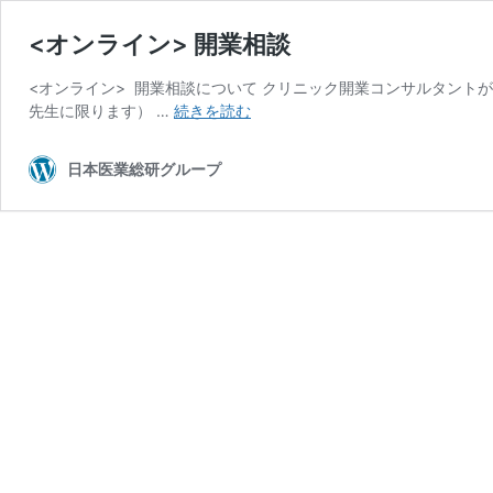
<オンライン> 開業相談
<オンライン> 開業相談について クリニック開業コンサルタン
<
先生に限ります） …
続きを読む
オ
ン
日本医業総研グループ
ラ
イ
ン
>
開
業
相
談