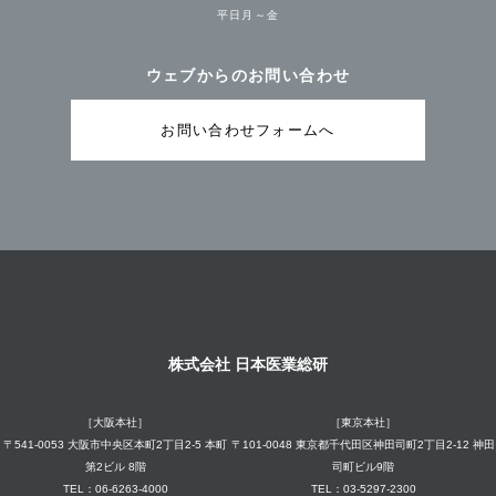
平日月～金
ウェブからのお問い合わせ
お問い合わせフォームへ
株式会社 日本医業総研
［大阪本社］
［東京本社］
〒541-0053 大阪市中央区本町2丁目2-5 本町
〒101-0048 東京都千代田区神田司町2丁目2-12 神田
第2ビル 8階
司町ビル9階
TEL：06-6263-4000
TEL：03-5297-2300