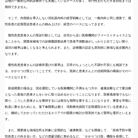
は他の一般的な内科診療所でも実施しているケースが多く、専門性を打ちだす差別化までは
期待できません。
そこで、内視鏡を導入しない消化器内科の経営戦略としては、一般内科と同じ感覚で、慢
性疾患の定期受診患者さんの積み上げが、経営のベースになってきます。
慢性疾患患者さんの受診行動としては、自宅から近い医療機関がファーストチョイスとな
ることから、開業候補地での診療圏調査結果で患者予測数値がしっかりと出てこない限り、
成功の確率は厳しくなると考えられます。また、診療圏の設定も原則的に狭域な徒歩圏内と
なります。
慢性疾患患者さんの診療所選びの基準は、日常のちょっとした不調や不安にも相談でき
る、かかりつけ医ということです。ですから、医師と患者さんとの信頼関係の構築がそのベ
ースとなります。
新規開業の場合は、現在通院している医療機関に不満をもつ方や、健康診断などで要治療
となった新規の患者さんをいかに取り込めるかということになります。医療過疎地でもない
限り、こうした患者さんを獲得するには相当な期間を要することになります。事業を早期に
軌道に乗せるためにも、落下傘開業は避け、現勤務先病院で定期通院されている患者さん
に、継続してかかっていただけるエリアでの開業の検討が現実的であり賢明な選択といえま
す。
また、開業後も地域住民を対象に定期的な「健康教室」などを開催して、「疾病予防や慢
性疾患との向き合い方」などの啓蒙活動に努めるなど、「かかりつけ医」機能を発揮して、