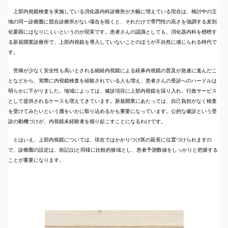
上部内視鏡検査を実施している消化器内科診療所が大幅に増えている現在は、検討中の立
地の同一診療圏に競合診療所がない場合を除くと、それだけで専門性の高さを強調する差別
化要因にはなりにくいというのが現実です。患者さんの認識としても、消化器内科を標榜す
る新規開業診療所で、上部内視鏡を導入していないことのほうが不自然に感じられる時代で
す。
苦痛が少なく安全性も高いとされる細経内視鏡による経鼻内視鏡の普及が急速に進んだこ
となどから、実際に内視鏡検査を経験されている人も増え、患者さんの受診へのハードルは
明らかに下がりました。地域によっては、健診項目に上部内視鏡を採り入れ、行政サービス
として提供されるケースも増えてきています。新規開業にあたっては、自己負担がなく検査
を受けてみたいという層をいかに取り込めるかも重要になっています。公的な健診という受
診の動機づけが、内視鏡未経験者を掘り起こすことになるわけです。
とはいえ、上部内視鏡については、現在ではかかりつけ医の延長に位置づけられますの
で、診療圏の設定は、前記(1)と同様に比較的狭域とし、患者予測数値をしっかりと把握する
ことが重要になります。