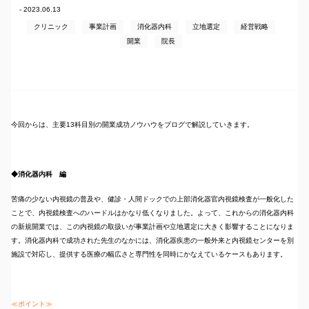
- 2023.06.13
クリニック
事業計画
消化器内科
立地選定
経営戦略
開業
院長
今回からは、主要13科目別の開業成功ノウハウをブログで解説していきます。
◆消化器内科 編
苦痛の少ない内視鏡の普及や、健診・人間ドックでの上部消化器官内視鏡検査が一般化した
ことで、内視鏡検査へのハードルはかなり低くなりました。よって、これからの消化器内科
の新規開業では、この内視鏡の取扱いが事業計画や立地選定に大きく影響することになりま
す。消化器内科で成功された先生のなかには、消化器疾患の一般外来と内視鏡センターを別
施設で対応し、提供する医療の幅広さと専門性を同時にかなえているケースもあります。
≪ポイント≫