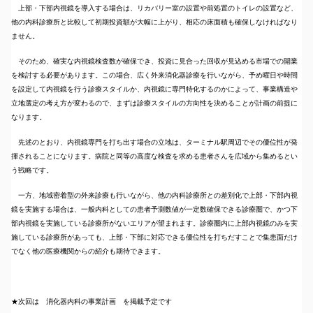
上部・下部内視鏡を導入する場合は、リカバリー室の設置や前処置のトイレの設置など、
他の内科診療所と比較して初期投資額が大幅に上がり、相応の床面積も確保しなければなり
ません。
そのため、確実な内視鏡検査数が確保でき、投資に見合った回収が見込める市場での開業
を検討する必要があります。この場合、広く外来消化器診療を行いながら、予め曜日や時間
を設定して内視鏡を行う診療スタイルか、内視鏡に専門特化するのかによって、事業構造や
立地選定の考え方が変わるので、まずは診療スタイルの方向性を決めることが計画の前提に
なります。
先述のとおり、内視鏡専門を打ち出す場合の立地は、ターミナル駅周辺でその優位性が発
揮されることになります。病院と同等の高度な検査を求める患者さんを広域から集めるとい
う戦略です。
一方、地域密着型の外来診療も行いながら、他の内科診療所との差別化で上部・下部内視
鏡を実施する場合は、一般内科としての患者予測数値が一定数確保できる診療圏で、かつ下
部内視鏡を実施している診療所がないエリアが望まれます。診療圏内に上部内視鏡のみを実
施している診療所があっても、上部・下部に対応できる優位性を打ちだすことで集患面だけ
でなく他の医療機関からの紹介も期待できます。
★次回は 消化器内科の事業計画 を掲載予定です