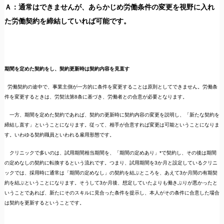
Ａ：通常はできませんが、あらかじめ労働条件の変更を視野に入れ
た労働契約を締結していれば可能です。
期間を定めた契約をし、契約更新時は契約内容を見直す
労働契約の途中で、事業主側が一方的に条件を変更することは原則としてできません。労働条
件を変更するときは、労契法第8条に基づき、労働者との合意が必要となります。
一方、期間を定めた契約であれば、契約の更新時に契約内容の変更を説明し、「新たな契約を
締結し直す」ということになります。従って、相手が合意すれば変更は可能ということになりま
す。いわゆる契約職員といわれる雇用形態です。
クリニックで多いのは、試用期間相当期間を、「期間の定めあり」*で契約し、その後は期間
の定めなしの契約に転換するという流れです。つまり、試用期間を3か月と設定しているクリニ
ックでは、採用時に通常は「期間の定めなし」の契約を結ぶところを、あえて3か月間の有期契
約を結ぶということになります。そうして3か月後、想定していたよりも働きぶりが悪かったと
いうことであれば、新たにそのスキルに見合った条件を提示し、本人がその条件に合意した場合
は契約を更新するということです。