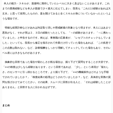
本人の能力・スキルが、面接時に期待していたレベルに大きく及ばないことがあります。これ
までの業務経験などを本人が面接で少々過大に伝えてしまい、院長も「これだけ経験があれば大
丈夫」と思って採用したものの、蓋を開けてみると全くスキルが身についていなかったというよ
うな場合です。
明確な経歴詐称などがあれば内定取り消しや懲戒解雇の対象となり得ますが、本人にはあまり
悪気がなく、それが実は２、３日の経験だったとしても、「～の経験があります」「～に携わっ
ていました」と申告するのです。例えば、事務職の応募者が、「レセプトのチェックもしていま
した」といっても、院長から修正を指示されて作業だけ行っていた場合もあれば、「この疾患で
この点数は取れない」など、診療報酬をしっかり理解してチェックしていた場合もあり、そのレ
ベル差には大きなものがあります。
抽象的な回答であった場合や疑わしさが残る場合は、掘り下げて質問をすることが大切です。
「○○の検査は少しなら経験があります」という回答であれば、「少し」という表現が「疑わし
さ」のセンサーに引っ掛かるところです。より掘り下げて、「○○の機械操作はどのような手順
でされていましたか？」「検査結果の処理はどうされていましたか？」など、具体的な実務の質
問を投げかけてみてください。その結果、スムーズに回答が出る人と、「それは経験したことが
ありません」と回答する人に分かれるはずです。
まとめ