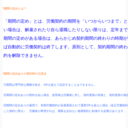
*期間の定めとは？
「期間の定め」とは、労働契約の期間を「いつからいつまで」と
い場合は、解雇されたり自ら退職したりしない限りは、定年まで
期間の定めがある場合は、あらかじめ契約期間の終わりの時期が
ば自動的に労働契約は終了します。原則として、契約期間の終わ
約を解除できません。
*期間の定めありの契約時の注意点
①期間は専門的な職種を除き、3年を超えて設定することはできません。
②期間の定めありの契約を結ぶ場合、使用者は労働者に対し、契約更新の有無と、契約更新
の場
③期間の定めありの雇用で、有期労働契約が反復更新されて通算5年を超えた場合（改正労働契約法
した契約に限る）、労働者が希望すれば、期限を定めない無期契約に転換する必要があります。