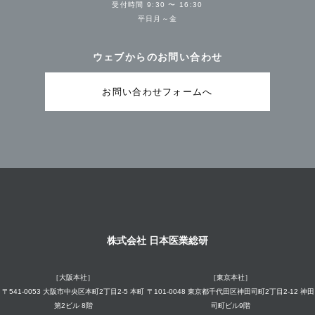
受付時間 9:30 〜 16:30
平日月～金
ウェブからのお問い合わせ
お問い合わせフォームへ
株式会社 日本医業総研
［大阪本社］
［東京本社］
〒541-0053 大阪市中央区本町2丁目2-5 本町
〒101-0048 東京都千代田区神田司町2丁目2-12 神田
第2ビル 8階
司町ビル9階