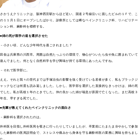
さかうえクリニックは、阪神西宮駅からほど近い、国道２号線沿いに面したビルの１Ｆで、こ
の１１月１日にオープンしたばかり。診療所としては稀なペインクリニック科、リハビリテー
ション科、麻酔科を標榜する。
■姉の死が医学の道を選択させた
－小さい頃、どんな少年時代を過ごされました？
田舎は兵庫県の川西市。周囲は自然たっぷりの環境で、物心がついたら虫や魚に囲まれていて
遊んでました。何となく自然科学を学び興味が持てる環境にあったんですね。
－それで医学部に。
ええ。それと我々の世代までは手塚治虫の影響を強く受けている若者が多く、私もブラックジ
ャックなどは何度も読み返しました。しかし、医学部を選択した直接的なきっかけは、姉の死
でした。私が高校１年のときでした。仲の良かった姉が喘息が原因で亡くなった。まだ高校３
年生、早すぎる死でした。
■先輩が教えてくれたペインクリニックの面白さ
－麻酔科を選択されたのは。
外科医を目指し外科医局を覗きに行ったりしていましたが、卒業前にたまたま冷やかしで参加
した麻酔科の医局説明会で、ストレスや痛みから身体を守る麻酔科医の業務に興味を持ちまし
た。