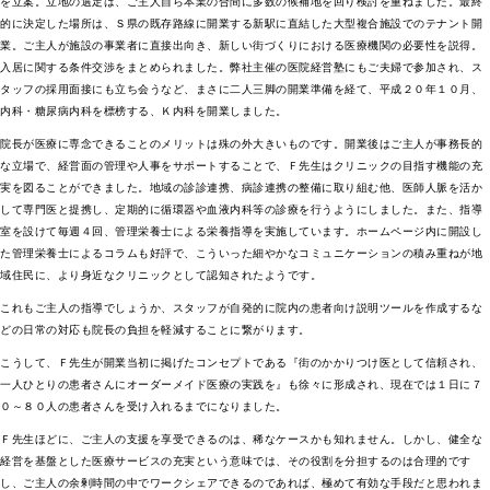
を立案。立地の選定は、ご主人自ら本業の合間に多数の候補地を回り検討を重ねました。最終
的に決定した場所は、Ｓ県の既存路線に開業する新駅に直結した大型複合施設でのテナント開
業。ご主人が施設の事業者に直接出向き、新しい街づくりにおける医療機関の必要性を説得。
入居に関する条件交渉をまとめられました。弊社主催の医院経営塾にもご夫婦で参加され、ス
タッフの採用面接にも立ち会うなど、まさに二人三脚の開業準備を経て、平成２０年１０月、
内科・糖尿病内科を標榜する、Ｋ内科を開業しました。
院長が医療に専念できることのメリットは殊の外大きいものです。開業後はご主人が事務長的
な立場で、経営面の管理や人事をサポートすることで、Ｆ先生はクリニックの目指す機能の充
実を図ることができました。地域の診診連携、病診連携の整備に取り組む他、医師人脈を活か
して専門医と提携し、定期的に循環器や血液内科等の診療を行うようにしました。また、指導
室を設けて毎週４回、管理栄養士による栄養指導を実施しています。ホームページ内に開設し
た管理栄養士によるコラムも好評で、こういった細やかなコミュニケーションの積み重ねが地
域住民に、より身近なクリニックとして認知されたようです。
これもご主人の指導でしょうか、スタッフが自発的に院内の患者向け説明ツールを作成するな
どの日常の対応も院長の負担を軽減することに繋がります。
こうして、Ｆ先生が開業当初に掲げたコンセプトである『街のかかりつけ医として信頼され、
一人ひとりの患者さんにオーダーメイド医療の実践を』も徐々に形成され、現在では１日に７
０～８０人の患者さんを受け入れるまでになりました。
Ｆ先生ほどに、ご主人の支援を享受できるのは、稀なケースかも知れません。しかし、健全な
経営を基盤とした医療サービスの充実という意味では、その役割を分担するのは合理的です
し、ご主人の余剰時間の中でワークシェアできるのであれば、極めて有効な手段だと思われま