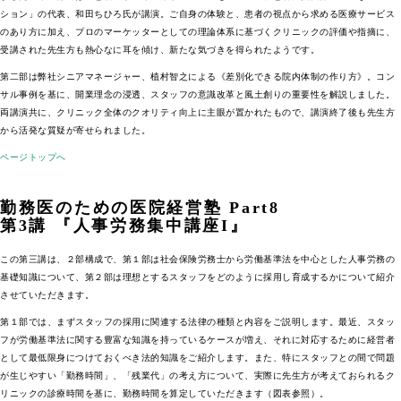
ション」の代表、和田ちひろ氏が講演。ご自身の体験と、患者の視点から求める医療サービス
のあり方に加え、プロのマーケッターとしての理論体系に基づくクリニックの評価や指摘に、
受講された先生方も熱心なに耳を傾け、新たな気づきを得られたようです。
第二部は弊社シニアマネージャー、植村智之による《差別化できる院内体制の作り方》。コン
サル事例を基に、開業理念の浸透、スタッフの意識改革と風土創りの重要性を解説しました。
両講演共に、クリニック全体のクオリティ向上に主眼が置かれたもので、講演終了後も先生方
から活発な質疑が寄せられました。
ページトップへ
勤務医のための医院経営塾 Part8
第3講 『人事労務集中講座I』
この第三講は、２部構成で、第１部は社会保険労務士から労働基準法を中心とした人事労務の
基礎知識について、第２部は理想とするスタッフをどのように採用し育成するかについて紹介
させていただきます。
第１部では、まずスタッフの採用に関連する法律の種類と内容をご説明します。最近、スタッ
フが労働基準法に関する豊富な知識を持っているケースが増え、それに対応するために経営者
として最低限身につけておくべき法的知識をご紹介します。また、特にスタッフとの間で問題
が生じやすい「勤務時間」、「残業代」の考え方について、実際に先生方が考えておられるク
リニックの診療時間を基に、勤務時間を算定していただきます（図表参照）。