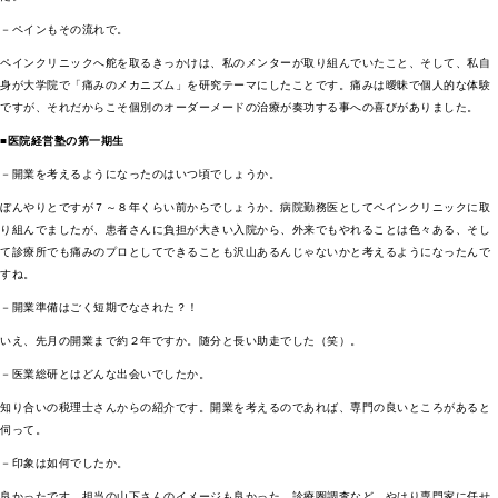
－ペインもその流れで。
ペインクリニックへ舵を取るきっかけは、私のメンターが取り組んでいたこと、そして、私自
身が大学院で「痛みのメカニズム」を研究テーマにしたことです。痛みは曖昧で個人的な体験
ですが、それだからこそ個別のオーダーメードの治療が奏功する事への喜びがありました。
■医院経営塾の第一期生
－開業を考えるようになったのはいつ頃でしょうか。
ぼんやりとですが７～８年くらい前からでしょうか。病院勤務医としてペインクリニックに取
り組んでましたが、患者さんに負担が大きい入院から、外来でもやれることは色々ある、そし
て診療所でも痛みのプロとしてできることも沢山あるんじゃないかと考えるようになったんで
すね。
－開業準備はごく短期でなされた？！
いえ、先月の開業まで約２年ですか。随分と長い助走でした（笑）。
－医業総研とはどんな出会いでしたか。
知り合いの税理士さんからの紹介です。開業を考えるのであれば、専門の良いところがあると
伺って。
－印象は如何でしたか。
良かったです。担当の山下さんのイメージも良かった。診療圏調査など、やはり専門家に任せ