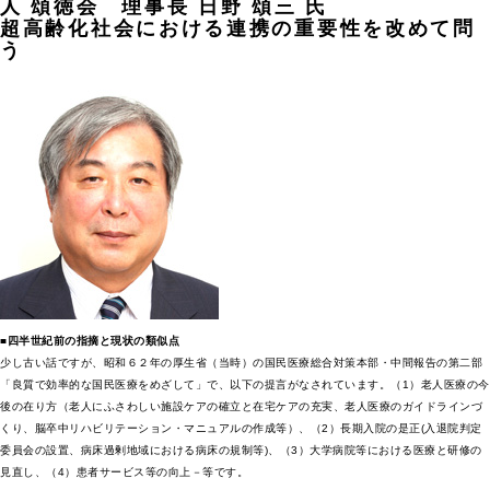
人 頌徳会 理事長 日野 頌三 氏
超高齢化社会における連携の重要性を改めて問
う
■四半世紀前の指摘と現状の類似点
少し古い話ですが、昭和６２年の厚生省（当時）の国民医療総合対策本部・中間報告の第二部
「良質で効率的な国民医療をめざして」で、以下の提言がなされています。（1）老人医療の今
後の在り方（老人にふさわしい施設ケアの確立と在宅ケアの充実、老人医療のガイドラインづ
くり、脳卒中リハビリテーション・マニュアルの作成等）、（2）長期入院の是正(入退院判定
委員会の設置、病床過剰地域における病床の規制等)、（3）大学病院等における医療と研修の
見直し、（4）患者サービス等の向上－等です。