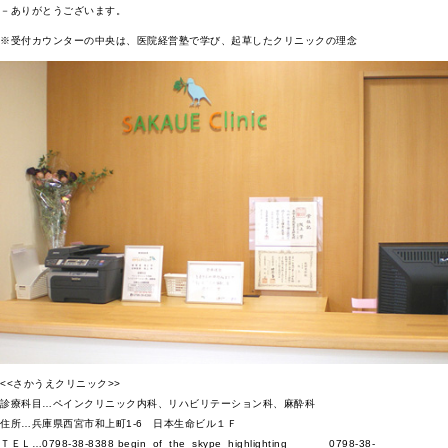
－ありがとうございます。
※受付カウンターの中央は、医院経営塾で学び、起草したクリニックの理念
<<さかうえクリニック>>
診療科目…ペインクリニック内科、リハビリテーション科、麻酔科
住所…兵庫県西宮市和上町1-6 日本生命ビル１Ｆ
ＴＥＬ…0798-38-8388 begin_of_the_skype_highlighting 0798-38-