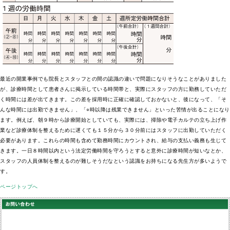
最近の開業事例でも院長とスタッフとの間の認識の違いで問題になりそうなことがありました
が、診療時間として患者さんに掲示している時間帯と、実際にスタッフの方に勤務していただ
く時間には差が出てきます。この差を採用時に正確に確認しておかないと、後になって、「そ
んな時間には出勤できません」、「○時以降は残業できません」といった苦情が出ることになり
ます。例えば、朝９時から診療開始としていても、実際には、掃除や電子カルテの立ち上げ作
業など診療体制を整えるために遅くても１５分から３０分前にはスタッフに出勤していただく
必要があります。これらの時間も含めて勤務時間にカウントされ、給与の支払い義務も生じて
きます。一日８時間以内という法定労働時間を守ろうとすると意外に診療時間が短いなとか、
スタッフの人員体制を整えるのが難しそうだなという認識をお持ちになる先生方が多いようで
す。
ページトップへ