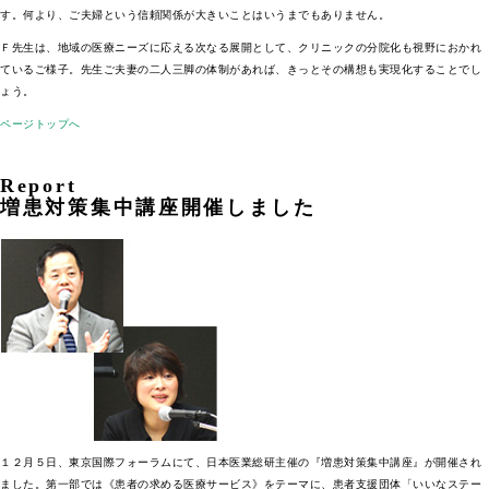
す。何より、ご夫婦という信頼関係が大きいことはいうまでもありません。
Ｆ先生は、地域の医療ニーズに応える次なる展開として、クリニックの分院化も視野におかれ
ているご様子。先生ご夫妻の二人三脚の体制があれば、きっとその構想も実現化することでし
ょう。
ページトップへ
Report
増患対策集中講座開催しました
１２月５日、東京国際フォーラムにて、日本医業総研主催の『増患対策集中講座』が開催され
ました。第一部では《患者の求める医療サービス》をテーマに、患者支援団体「いいなステー