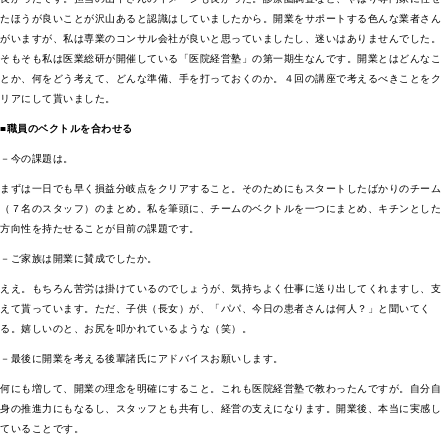
たほうが良いことが沢山あると認識はしていましたから。開業をサポートする色んな業者さん
がいますが、私は専業のコンサル会社が良いと思っていましたし、迷いはありませんでした。
そもそも私は医業総研が開催している「医院経営塾」の第一期生なんです。開業とはどんなこ
とか、何をどう考えて、どんな準備、手を打っておくのか。４回の講座で考えるべきことをク
リアにして貰いました。
■職員のベクトルを合わせる
－今の課題は。
まずは一日でも早く損益分岐点をクリアすること。そのためにもスタートしたばかりのチーム
（７名のスタッフ）のまとめ。私を筆頭に、チームのベクトルを一つにまとめ、キチンとした
方向性を持たせることが目前の課題です。
－ご家族は開業に賛成でしたか。
ええ。もちろん苦労は掛けているのでしょうが、気持ちよく仕事に送り出してくれますし、支
えて貰っています。ただ、子供（長女）が、「パパ、今日の患者さんは何人？」と聞いてく
る。嬉しいのと、お尻を叩かれているような（笑）。
－最後に開業を考える後輩諸氏にアドバイスお願いします。
何にも増して、開業の理念を明確にすること。これも医院経営塾で教わったんですが。自分自
身の推進力にもなるし、スタッフとも共有し、経営の支えになります。開業後、本当に実感し
ていることです。