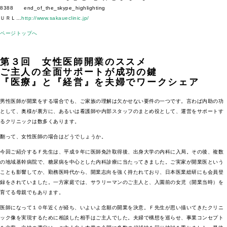
8388 end_of_the_skype_highlighting
ＵＲＬ…
http://www.sakaueclinic.jp/
ページトップへ
第３回 女性医師開業のススメ
ご主人の全面サポートが成功の鍵
『医療』と『経営』を夫婦でワークシェア
男性医師が開業をする場合でも、ご家族の理解は欠かせない要件の一つです。言わば内助の功
として、奥様が裏方に、あるいは看護師や内部スタッフのまとめ役として、運営をサポートす
るクリニックは数多くあります。
翻って、女性医師の場合はどうでしょうか。
今回ご紹介するＦ先生は、平成９年に医師免許取得後、出身大学の内科に入局。その後、複数
の地域基幹病院で、糖尿病を中心とした内科診療に当たってきました。ご実家が開業医という
ことも影響してか、勤務医時代から、開業志向を強く持たれており、日本医業総研にも会員登
録をされていました。一方家庭では、サラリーマンのご主人と、入園前の女児（開業当時）を
育てる母親でもあります。
医師になって１０年近くが経ち、いよいよ念願の開業を決意。Ｆ先生が思い描いてきたクリニ
ック像を実現するために相談した相手はご主人でした。夫婦で構想を巡らせ、事業コンセプト