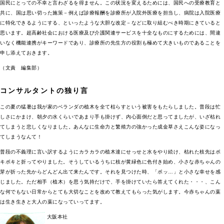
国民にとっての不幸と言わざるを得ません。この状況を変えるためには、国民への受療教育と
共に、国は思い切った施策－例えば診療報酬を診療所が入院外医療を担当し、病院は入院医療
に特化できるようにする、といったような大胆な改定－などに取り組むべき時期にきていると
思います。超高齢社会における医療及び介護関連サービスを十全なものにするためには、間違
いなく機能連携がキーワードであり、診療所の先生方の役割も極めて大きいものであることを
申し添えておきます。
（文責 編集部）
コンサルタントの独り言
この夏の猛暑は我が家のベランダの植木を全て枯らすという被害をもたらしました。普段は忙
しさにかまけ、朝夕の水くらいであまり手も掛けず、内心面倒だと思ってましたが、いざ枯れ
てしまうと悲しくなりました。あんなに生命力と繁殖力の強かった成金草さえこんな姿になっ
てしまうなんて！
普段の不義理に言い訳するようにカラカラの植木達にせっせと水をやり続け、枯れた枝先はポ
キポキと折ってやりました。そうしているうちに枝が黄緑色に色付き始め、小さな赤ちゃんの
芽が折った先からどんどん出て来たんです。それを見つけた時、「ポッ…」と小さな幸せを感
じました。ただ相手（植木）を思う気持だけで、手を掛けていたら答えてくれた・・・、こん
な何でもない日常からとても大切なことを改めて教えてもらった気がします。今赤ちゃんの葉
は生き生きと大人の葉になっていってます。
大阪本社