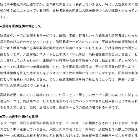
既に四半世紀前の記述ですが、基本的な課題はそう変質していません。特に、入院患者の７割
弱が６５歳以上となっている現在、高齢者医療の問題は入院医療そのものの課題ともなってい
ます。
■居宅を医療提供の場として
頌徳会グループが展開するサービスは、病院、老健、特養といった施設系と訪問看護といった
居宅系の組み合わせとなっています。訪問看護サービスについては、平成６年の健康保険法改
正で老人以外の者にも訪問看護が開始された前後にスタートしており、介護保険施行の遥か以
前となります。介護保険がスタートした平成１２年以降は、高齢者医療の相当分が介護サービ
スに移行していきましたが、比較的早い時期から高齢者医療・介護に軸足を移していた私たち
にとっての課題の一つが機能連携でした。急性期病院の課題は、平均在院日数の問題もあり、
急性期治療を終えた患者さんをどうスムーズに次の機能に送っていくかですが、回復期や老健
にとっても変わりはありません。また、亜急性期病床を持つ私たちにとっては、療養・介護・
在宅との連携は必須でもあります。
高齢化が更に進んでいく地域において、住民にとって望ましいサービス提供のあり方に関する
視点の一つは、施設系のサービスと居宅系のそれとのバランスの取れた組み合わせに求められ
ると考えています。当然、居宅も当然、医療サービスの提供の場であるべきです。
■互いの役割と責任を重視
もう一つは、病院と診療所の役割分担です。２０年来、この指摘がなされてはいますが、牛歩
のごとく中々進展していません。入院と外来の切り分け、同時に一次救急とそれ以上の救急医
療が一つの施設に混在する状況なども改善しなければ、医療費を支え医療サービスを享受する