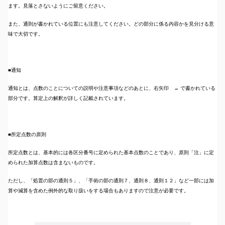
ます。見落とさないようにご留意ください。
また、通則が書かれている位置にも注意してください。どの部分に係る内容かを見分ける意
味で大切です。
■通知
通知とは、点数のことについての説明や注意事項などのあとに、右矢印 → で書かれている
部分です。算定上の解釈が詳しく記載されています。
■所定点数の原則
所定点数とは、基本的には各区分番号に定められた基本点数のことであり、原則「注」に定
められた加算点数は含まないものです。
ただし、「処置の部の通則５」、「手術の部の通則７、通則８、通則１２」など一部には加
算や減算を含めた例外的な取り扱いをする場合もありますので注意が必要です。