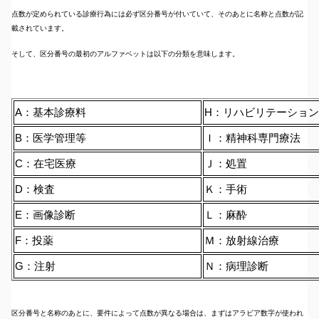
点数が定められている診療行為には必ず区分番号が付いていて、そのあとに名称と点数が記
載されています。
そして、区分番号の最初のアルファベットは以下の分類を意味します。
A：基本診療料
H：リハビリテーション
B：医学管理等
Ｉ：精神科専門療法
C：在宅医療
Ｊ：処置
D：検査
Ｋ：手術
E：画像診断
Ｌ：麻酔
F：投薬
Ｍ：放射線治療
G：注射
Ｎ：病理診断
区分番号と名称のあとに、要件によって点数が異なる場合は、まずはアラビア数字が使われ