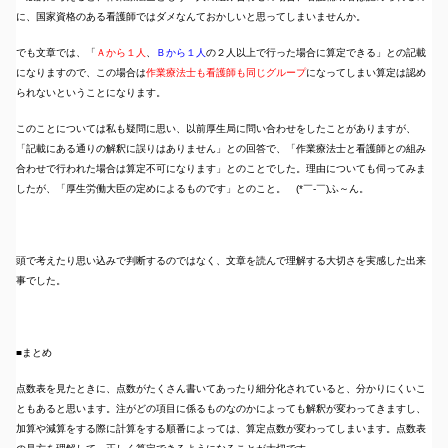
に、国家資格のある看護師ではダメなんておかしいと思ってしまいませんか。
でも文章では、「
Ａから１人
、
Ｂから１人
の２人以上で行った場合に算定できる」との記載
になりますので、この場合は
作業療法士も看護師も同じグループ
になってしまい算定は認め
られないということになります。
このことについては私も疑問に思い、以前厚生局に問い合わせをしたことがありますが、
「記載にある通りの解釈に誤りはありません」との回答で、「作業療法士と看護師との組み
合わせで行われた場合は算定不可になります」とのことでした。理由についても伺ってみま
したが、「厚生労働大臣の定めによるものです」とのこと。 (*￣-￣)ふ～ん。
頭で考えたり思い込みで判断するのではなく、文章を読んで理解する大切さを実感した出来
事でした。
■まとめ
点数表を見たときに、点数がたくさん書いてあったり細分化されていると、分かりにくいこ
ともあると思います。注がどの項目に係るものなのかによっても解釈が変わってきますし、
加算や減算をする際に計算をする順番によっては、算定点数が変わってしまいます。点数表