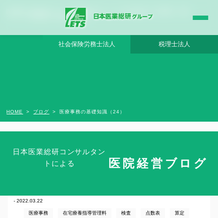
医療事務の基礎知識（24） - 日本医業総研グループ |日本医業総研｜医院開業・承継・
クリニック経営支援・医療モール開発
社会保険労務士法人
税理士法人
HOME
ブログ
医療事務の基礎知識（24）
日本医業総研コンサルタン
医院経営ブログ
トによる
医療事務の基礎知識（24）
- 2022.03.22
医療事務
在宅療養指導管理料
検査
点数表
算定