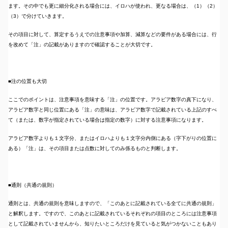
ます。その中でも更に細分化される場合には、イロハが使われ、更なる場合は、（1）（2）
（3）で分けていきます。
その項目に対して、算定するうえでの注意事項や加算、減算などの要件がある場合には、行
を改めて「注」の記載がありますので確認することが大切です。
■注の位置も大切
ここでのポイントは、注意事項を意味する「注」の位置です。アラビア数字の真下になり、
アラビア数字と同じ位置にある「注」の意味は、アラビア数字で記載されている上記のすべ
て（または、数字が指定されている場合は指定の数字）に対する注意事項になります。
アラビア数字よりも１文字分、またはイロハよりも１文字分内側にある（字下がりの位置に
ある）「注」は、その項目または点数に対してのみ係るものと判断します。
■通則（共通の規則）
通則とは、共通の規則を意味しますので、「このあとに記載されている全てに共通の規則」
と解釈します。ですので、このあとに記載されているそれぞれの項目のところには注意事項
として記載されていませんから、知りたいところだけを見ていると気がつかないこともあり