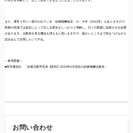
の見方を理解して、正しく算定できるようになることが大切です。
また、通常２年に一度行われている「診療報酬改定」が、今年（2022年）もありますので、
医療の現場では改定によって生じる変化をしっかりと理解し、日々の業務に反映させる必要
があります。点数表を見る機会も増えると思いますので、細かいところまで気をつけながら
読み込んで活用したいですね。
＜参考図書＞
■医学通信社 「診療点数早見表【医科】2020年4月現在の診療報酬点数表」