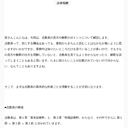
診療報酬
皆さんこんにちは。今回は、点数表の見方や解釈のポイントについて解説します。
点数表って、目にする機会はあっても、最初からきちんと読むことはなかなか無いように思
いますがいかがですか。業務中は知りたいところだけを見ていることが多いので、そもそも
の見方や解釈の仕方を理解していないと、点数表を見てもよく分からなかったり、解釈を誤
ってしまうこともあると思います。たまに知りたいことが記載されていないので分からな
い、なんてこともありますよね。
そこで、まずは点数表の基本的な約束ごとを理解することが大切になります。
■点数表の構成
点数表は、第１章「基本診療料」と、第２章「特掲診療料」からなり、その中でさらに 第１
部 → 第１節 → 第１款 と分かれていきます。