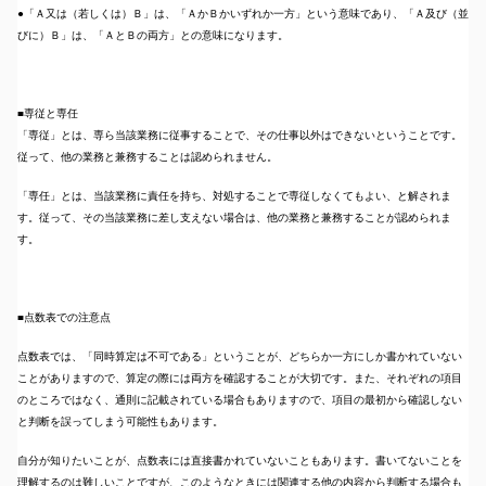
●「Ａ又は（若しくは）Ｂ」は、「ＡかＢかいずれか一方」という意味であり、「Ａ及び（並
びに）Ｂ」は、「ＡとＢの両方」との意味になります。
■専従と専任
「専従」とは、専ら当該業務に従事することで、その仕事以外はできないということです。
従って、他の業務と兼務することは認められません。
「専任」とは、当該業務に責任を持ち、対処することで専従しなくてもよい、と解されま
す。従って、その当該業務に差し支えない場合は、他の業務と兼務することが認められま
す。
■点数表での注意点
点数表では、「同時算定は不可である」ということが、どちらか一方にしか書かれていない
ことがありますので、算定の際には両方を確認することが大切です。また、それぞれの項目
のところではなく、通則に記載されている場合もありますので、項目の最初から確認しない
と判断を誤ってしまう可能性もあります。
自分が知りたいことが、点数表には直接書かれていないこともあります。書いてないことを
理解するのは難しいことですが、このようなときには関連する他の内容から判断する場合も