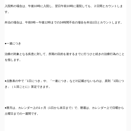
入院料の場合は、午後10時に入院し、翌日午前10時に退院しても、２日間とカウントしま
す。
外泊の場合は、午前0時～午後12時までの24時間不在の場合を外泊1日とカウントします。
●一連につき
治療の対象となる疾患に対して、所期の目的を達するまでに行うひと続きの治療行為のこと
を指します。
●点数表の中で「1日につき」や、「一連につき」などの記載がないものは、原則「1回につ
き」（１回ごとに）算定できます。
●暦月は、カレンダー上の1ヶ月（1日から末日まで）で、暦週は、カレンダー上で日曜から
土曜日までの一週間です。