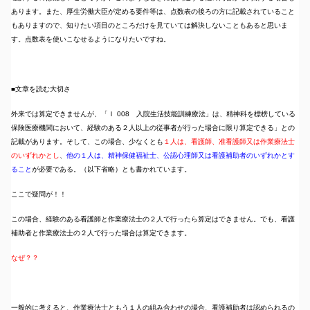
あります。また、厚生労働大臣が定める要件等は、点数表の後ろの方に記載されていること
もありますので、知りたい項目のところだけを見ていては解決しないこともあると思いま
す。点数表を使いこなせるようになりたいですね。
■文章を読む大切さ
外来では算定できませんが、「Ｉ 008 入院生活技能訓練療法」は、精神科を標榜している
保険医療機関において、経験のある２人以上の従事者が行った場合に限り算定できる」との
記載があります。そして、この場合、少なくとも
１人は、看護師、准看護師又は作業療法士
のいずれかとし
、
他の１人は、精神保健福祉士、公認心理師又は看護補助者のいずれかとす
ること
が必要である。（以下省略）とも書かれています。
ここで疑問が！！
この場合、経験のある看護師と作業療法士の２人で行ったら算定はできません。でも、看護
補助者と作業療法士の２人で行った場合は算定できます。
なぜ？？
一般的に考えると、作業療法士ともう１人の組み合わせの場合、看護補助者は認められるの