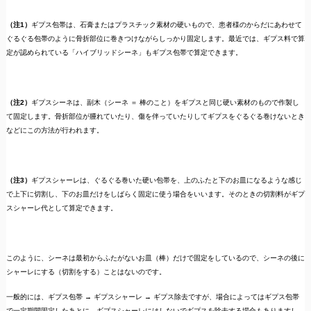
（注1）
ギプス包帯は、石膏またはプラスチック素材の硬いもので、患者様のからだにあわせて
ぐるぐる包帯のように骨折部位に巻きつけながらしっかり固定します。最近では、ギプス料で算
定が認められている「ハイブリッドシーネ」もギプス包帯で算定できます。
（注2）
ギプスシーネは、副木（シーネ ＝ 棒のこと）をギプスと同じ硬い素材のもので作製し
て固定します。骨折部位が腫れていたり、傷を伴っていたりしてギプスをぐるぐる巻けないとき
などにこの方法が行われます。
（注3）
ギプスシャーレは、ぐるぐる巻いた硬い包帯を、上のふたと下のお皿になるような感じ
で上下に切割し、下のお皿だけをしばらく固定に使う場合をいいます。そのときの切割料がギプ
スシャーレ代として算定できます。
このように、シーネは最初からふたがないお皿（棒）だけで固定をしているので、シーネの後に
シャーレにする（切割をする）ことはないのです。
一般的には、ギプス包帯 → ギプスシャーレ → ギプス除去ですが、場合によってはギプス包帯
で一定期間固定したあとに、ギプスシャーレにはしないでギプスを除去する場合もありますし、