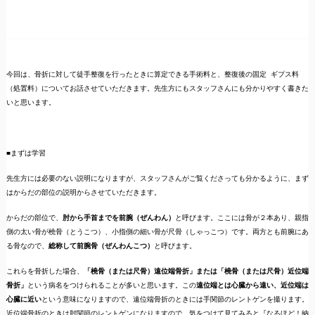
今回は、骨折に対して徒手整復を行ったときに算定できる手術料と、整復後の固定 ギプス料
（処置料）についてお話させていただきます。先生方にもスタッフさんにも分かりやすく書きた
いと思います。
■まずは学習
先生方には必要のない説明になりますが、スタッフさんがご覧くださっても分かるように、まず
はからだの部位の説明からさせていただきます。
からだの部位で、
肘から手首までを前腕（ぜんわん）
と呼びます。ここには骨が２本あり、親指
側の太い骨が橈骨（とうこつ）、小指側の細い骨が尺骨（しゃっこつ）です。両方とも前腕にあ
る骨なので、
総称して前腕骨（ぜんわんこつ）
と呼びます。
これらを骨折した場合、
「橈骨（または尺骨）遠位端骨折」または「橈骨（または尺骨）近位端
骨折」
という病名をつけられることが多いと思います。この
遠位端とは心臓から遠い、近位端は
心臓に近い
という意味になりますので、遠位端骨折のときには手関節のレントゲンを撮ります。
近位端骨折のときは肘関節のレントゲンになりますので、気をつけて見てみると『なるほど！納