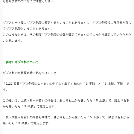
もありますので十分にご注意ください。
ギプスシーネ後にギプス包帯に変更するということもありますし、ギプス包帯後に再度巻き直し
てギプス包帯ということもあります。
このようなときは、その都度ギプス包帯の点数が算定できますのでしっかり算定していただきた
いと思います。
〈参考〉ギプス料について
ギプス料の点数算定時に気をつけること。
「J122 四肢ギプス包帯の１～６」の中でよく出てくるのが「３ 半肢」と「５ 上肢、下肢」で
す。
この違いは、上肢（肩～手首）の場合は、肘よりも上から巻いたら「５ 上肢」で、肘よりも下
から巻いたら「３ 半肢」で算定します。
下肢（大腿～足首）の場合も同様で、膝よりも上から巻いたら「５ 下肢」で、膝よりも下から
巻いたら「３ 半肢」で算定します。