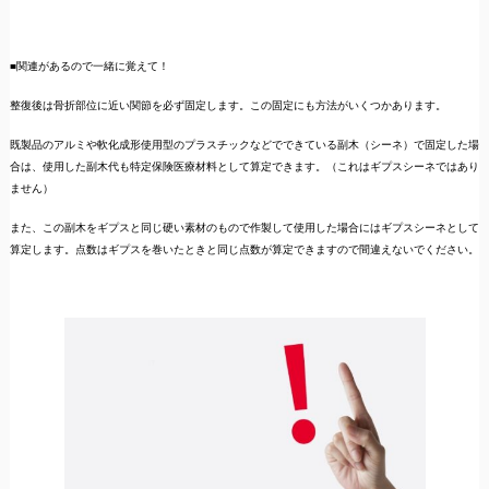
■関連があるので一緒に覚えて！
整復後は骨折部位に近い関節を必ず固定します。この固定にも方法がいくつかあります。
既製品のアルミや軟化成形使用型のプラスチックなどでできている副木（シーネ）で固定した場
合は、使用した副木代も特定保険医療材料として算定できます。（これはギプスシーネではあり
ません）
また、この副木をギプスと同じ硬い素材のもので作製して使用した場合にはギプスシーネとして
算定します。点数はギプスを巻いたときと同じ点数が算定できますので間違えないでください。