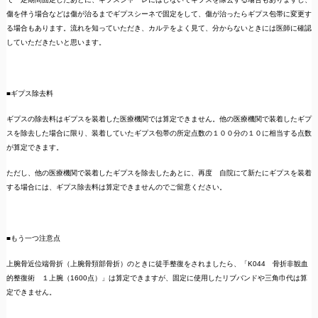
傷を伴う場合などは傷が治るまでギプスシーネで固定をして、傷が治ったらギプス包帯に変更す
る場合もあります。流れを知っていただき、カルテをよく見て、分からないときには医師に確認
していただきたいと思います。
■ギプス除去料
ギプスの除去料はギプスを装着した医療機関では算定できません。他の医療機関で装着したギプ
スを除去した場合に限り、装着していたギプス包帯の所定点数の１００分の１０に相当する点数
が算定できます。
ただし、他の医療機関で装着したギプスを除去したあとに、再度 自院にて新たにギプスを装着
する場合には、ギプス除去料は算定できませんのでご留意ください。
■もう一つ注意点
上腕骨近位端骨折（上腕骨頚部骨折）のときに徒手整復をされましたら、「K044 骨折非観血
的整復術 １上腕（1600点）」は算定できますが、固定に使用したリブバンドや三角巾代は算
定できません。