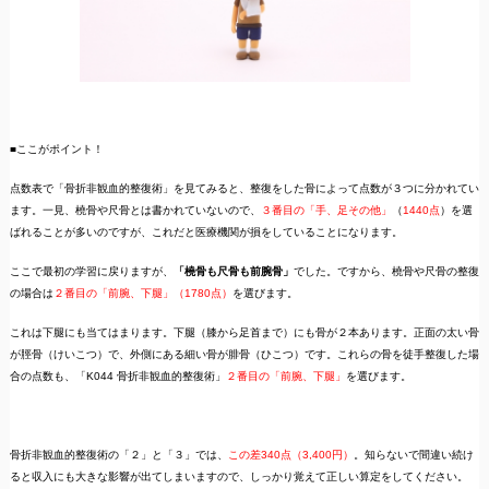
■ここがポイント！
点数表で「骨折非観血的整復術」を見てみると、整復をした骨によって点数が３つに分かれてい
ます。一見、橈骨や尺骨とは書かれていないので、
３番目の「手、足その他」
（
1440点
）を選
ばれることが多いのですが、これだと医療機関が損をしていることになります。
ここで最初の学習に戻りますが、
「橈骨も尺骨も前腕骨」
でした。ですから、橈骨や尺骨の整復
の場合は
２番目の「前腕、下腿」（1780点）
を選びます。
これは下腿にも当てはまります。下腿（膝から足首まで）にも骨が２本あります。正面の太い骨
が脛骨（けいこつ）で、外側にある細い骨が腓骨（ひこつ）です。これらの骨を徒手整復した場
合の点数も、「K044 骨折非観血的整復術」
２番目の「前腕、下腿」
を選びます。
骨折非観血的整復術の「２」と「３」では、
この差340点（3,400円）
。知らないで間違い続け
ると収入にも大きな影響が出てしまいますので、しっかり覚えて正しい算定をしてください。