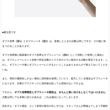
■要注意です
ギプス包帯
（注1）
とギプスシーネ
（注2）
は、装着したときの点数は同じですが、その後に気
をつけることがあります。
ギプス包帯後に既装着のギプス包帯をギプスシャーレ
（注3）
として切割して使用した場合に
は、ギプスシャーレという名称で所定点数の１００分の２０に相当する点数が算定できます。し
かし、ギプスシーネ後にギプスシャーレにするということはありませんので覚えておいてくださ
いね。
また、骨折の傷病名しかない場合に湿布薬を使用していたり、処方している場合はギプスシーネ
になります。石膏やプラスチックに湿布薬を貼っても意味がないですよね。
ですから、
ギプス包帯固定とギプスシーネ固定は、きちんと使い分けをしなくてはいけません
。
点数は同じでも名称に誤りがあれば、これは減点になってしまいます。
先生方も「ギプス固定」という表現や指示の出し方では、スタッフさんが間違えてしまう可能性