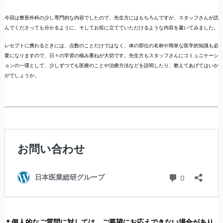
今回は整形外科の少し専門的な内容でしたので、先生方にはもちろんですが、スタッフさんが読
んでくださっても分かるように、そしてお役に立てていただけるような内容を書いてみました。
レセプトに携わるときには、点数のことだけではなく、体の部位の名称や簡単な医学的知識も必
要になりますので、日々の学習の積み重ねが大切です。先生方もスタッフさんにコミュニケーシ
ョンの一環として、少しずつでも医療のことや治療方法などを説明したり、教えてあげてはいか
がでしょうか。
＊個人的なご質問に対しては、ご要望にお応えできない場合があり