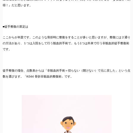
得！』だと思います。
■徒手整復の算定は
ここからが本題です。このような骨折時に整復をすることが多いと思いますが、整復には２通り
の方法があり、１つは入院をして行う観血的手術で、もう1つは外来で行う非観血的徒手整復術
です。
徒手整復の場合、点数表からは「非観血的手術＝切らない（開けない）で元に戻した」という点
数を選びます。「K044 骨折非観血的整復術」です。