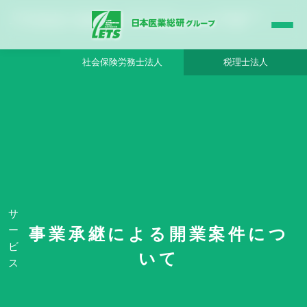
【香川県 高松市内】内装状態良好、CT完備の内科系クリニック - 日本医業総研グル
ープ |日本医業総研｜医院開業・承継・クリニック経営支援・医療モール開発
社会保険労務士法人
税理士法人
HOME
事業承継による開業案件について
【香川県 高松市内】内装状態良好、CT完備の内科系クリニック - 日本医業総研
グループ
サ
ー
事業承継による開業案件につ
ビ
いて
ス
No. 10062