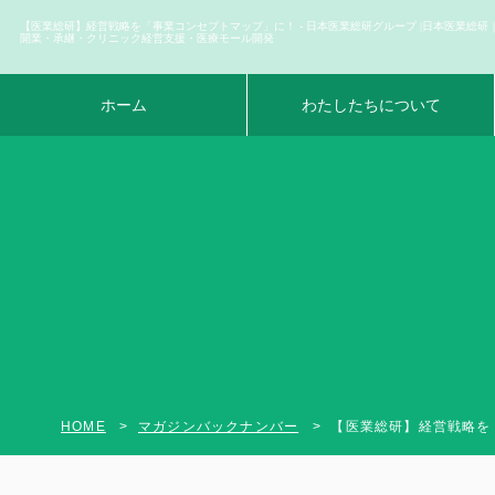
【医業総研】経営戦略を「事業コンセプトマップ」に！ - 日本医業総研グループ |日本医業総研
開業・承継・クリニック経営支援・医療モール開発
ホーム
わたしたちについて
HOME
マガジンバックナンバー
【医業総研】経営戦略を