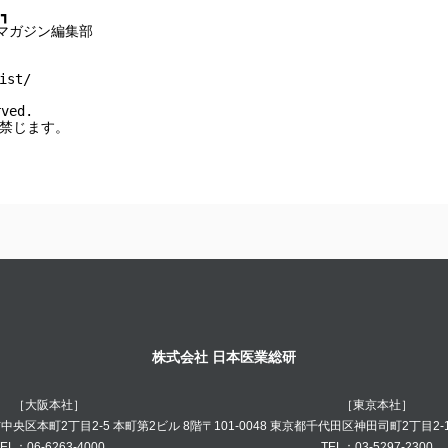
┓

マガジン編集部

st/

ved.

を禁じます。
株式会社 日本医業総研
［大阪本社］
［東京本社］
阪市中央区本町2丁目2-5 本町第2ビル 8階
〒101-0048 東京都千代田区神田司町2丁目2-
EL：06-6263-4000
TEL：03-5297-2300