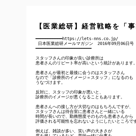
【医業総研】経営戦略を「
━━━━━━━━━━━https://lets-nns.co.jp/

 日本医業総研メールマガジン　2016年09月06日号

━━━━━━━━━━━━━━━━━━━━━━━

スタッフさんの印象が良い診療所は

患者さんのリピート率が高いという統計があります。
患者さんが最初と最後に会うのはスタッフさん

なので「診療所のイメージ＝スタッフ」になるのも

うなづけます。

反対に、スタッフの印象が悪いと、

診療所のイメージが悪くなることもあります。

患者さんへの接し方が大切なのはもちろんですが、

スタッフさんは待合室に患者さんと一緒にいる

時間が長いので、勤務態度そのものも患者さんから

評価される可能性を忘れないようにしたいところです
例えば、雑談が多い、笑い声の大きさが

度を越しているなど、普段一緒に仕事を
