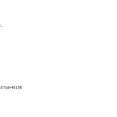
。



t?id=45178
