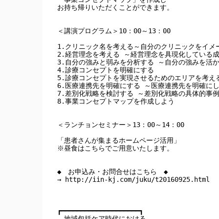
お持ち帰りいただくことができます。

＜講演プログラム＞10：00～13：00

1.クリニック名を考える～自分のクリニックをイメー
2.経営理念を考える ～経営理念を具現化している成
3.自分の強みと弱みを分析する ～自分の強みを活か
4.診療コンセプトを明確にする 

5.診療コンセプトを実現させるためのエリアを考える
6.医療連携先を明確にする ～医療連携先を明確にし
7.差別化戦略を検討する ～差別化戦略の具体的事例紹
8.事業コンセプトマップを作成しよう

＜ランチョンセミナー＞13：00～14：00

「患者さんが集まるホームページ活用」

※昼食はこちらでご用意いたします。

◆　お申込み・お問合せはこちら　◆

→ http://iin-kj.com/juku/t20160925.html

┏━━━━━━━━━━━━━━━━━━━━┓

　地域包括ケア時代における
