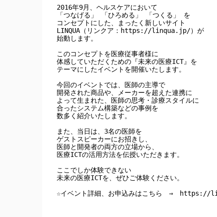
2016年9月、ヘルスケアにおいて 

「つなげる」 「ひろめる」 「つくる」 を

コンセプトにした、まったく新しいサイト 

LINQUA（リンクア：https://linqua.jp/）が

始動します。

このコンセプトを医療従事者様に

体感していただくための『未来の医療ICT』を

テーマにしたイベントを開催いたします。

今回のイベントでは、医師の主導で

開発された商品や、メーカーを超えた連携に

よって生まれた、医師の思考・診療スタイルに

合ったシステム構築などの事例を

数多く紹介いたします。

また、当日は、3名の医師を

ゲストスピーカーにお招きし、

医師と開発者の両方の立場から、

医療ICTの活用方法を伝授いただきます。

ここでしか体験できない

未来の医療ICTを、ぜひご体験ください。

☆イベント詳細、お申込みはこちら　⇒　https://linqua