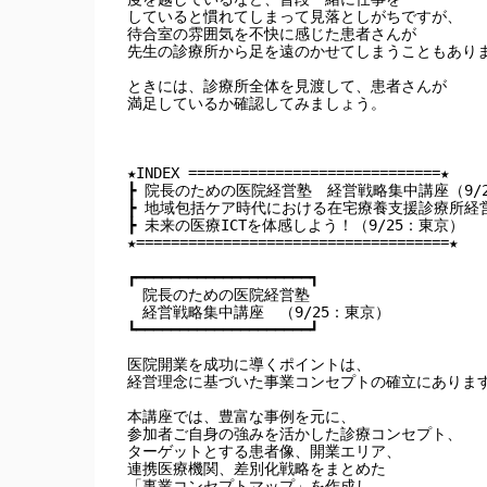
していると慣れてしまって見落としがちですが、

待合室の雰囲気を不快に感じた患者さんが

先生の診療所から足を遠のかせてしまうこともありま
ときには、診療所全体を見渡して、患者さんが

満足しているか確認してみましょう。

★INDEX =============================★

┣ 院長のための医院経営塾　経営戦略集中講座（9/2
┣ 地域包括ケア時代における在宅療養支援診療所経営の
┣ 未来の医療ICTを体感しよう！（9/25：東京）

★====================================★

┏━━━━━━━━━━━━━━━━━━━━┓

　院長のための医院経営塾　

　経営戦略集中講座　（9/25：東京）

┗━━━━━━━━━━━━━━━━━━━━┛

医院開業を成功に導くポイントは、

経営理念に基づいた事業コンセプトの確立にあります
本講座では、豊富な事例を元に、

参加者ご自身の強みを活かした診療コンセプト、

ターゲットとする患者像、開業エリア、

連携医療機関、差別化戦略をまとめた

「事業コンセプトマップ」を作成し
