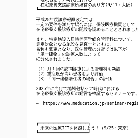
　在宅療養支援診療所経営のあり方(9/11：大阪)

┗━━━━━━━━━━━━━━━━━━━━┛

平成28年度診療報酬改定では、

一定の要件を満たす場合には、保険医療機関として

在宅療養支援診療所の開設を認めることとされました
また、特定施設入居時等医学総合管理料について、

算定対象となる施設を見直すとともに、

名称も変更となり、医学管理の分野では以下が

「単一建物」の診療人数によって

細分化されました。

（1）月１回の訪問診療による管理料を新設

（2）重症度が高い患者をより評価

（3）「同一建物居住者の場合」の評価

2025年に向けて地域包括ケア時代における

在宅療養支援診療所の経営を検証するセミナーです。
→　https://www.meducation.jp/seminar/regis
┏━━━━━━━━━━━━━━━━━━━━┓

　未来の医療ICTを体感しよう！（9/25：東京）

┗━━━━━━━━━━━━━━━━━━━━┛
