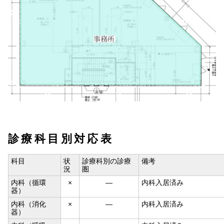
診療科目別対応表
科目
状
診療科別の診療
備考
況
圏
内科（循環
×
―
内科入居済み
器）
内科（消化
×
―
内科入居済み
器）