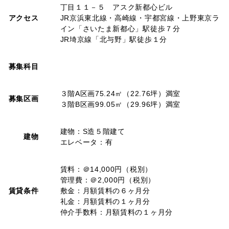
丁目１１－５ アスク新都心ビル
アクセス
JR京浜東北線・高崎線・宇都宮線・上野東京ラ
イン「さいたま新都心」駅徒歩７分
JR埼京線「北与野」駅徒歩１分
募集科目
３階A区画75.24㎡（22.76坪）満室
募集区画
３階B区画99.05㎡（29.96坪）満室
建物：S造５階建て
建物
エレベータ：有
賃料：＠14,000円（税別）
管理費：＠2,000円（税別）
賃貸条件
敷金：月額賃料の６ヶ月分
礼金：月額賃料の１ヶ月分
仲介手数料：月額賃料の１ヶ月分