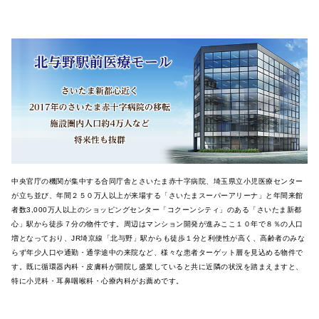
中央官庁の機関が集中する合同庁舎とさいたま赤十字病院、
埼玉県立小児医療センター
が立ち並び、
年間２５０万人以上が来場する「さいたまスーパーアリーナ」
と年間来館
者数
3,000
万人以上のショッピングセンター「
コクーンシティ」のある「さいたま新都
心」
駅から徒歩７分の物件です。
周辺はマンション開発が進みここ１０年で８％
の人口
増となっており、
JR
埼京線「北与野」
駅からも徒歩１分と利便性が高く、
高齢者のみな
らず年少人口や通勤・通学途中の来院など、
様々な患者ターゲット層を見込める物件で
す。既に循環器内科・
皮膚科が開院し盛業していると共に近隣の状況を踏まえますと、
特に小児科・耳鼻咽喉科・心療内科がお薦めです。