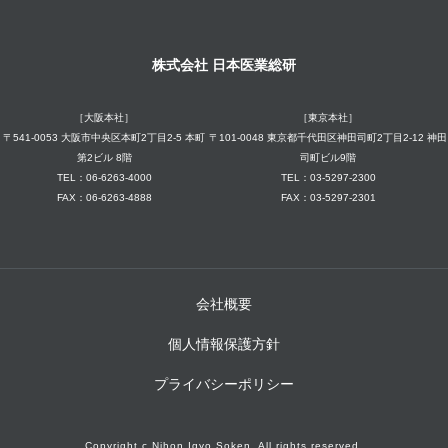
株式会社 日本医業総研
［大阪本社］
［東京本社］
〒541-0053 大阪市中央区本町2丁目2-5 本町
〒101-0048 東京都千代田区神田司町2丁目2-12 神田
第2ビル 8階
司町ビル9階
TEL：06-6263-4000
TEL：03-5297-2300
FAX：06-6263-4888
FAX：03-5297-2301
会社概要
個人情報保護方針
プライバシーポリシー
Copyright c Nihon Igyo Soken. All rights reserved.