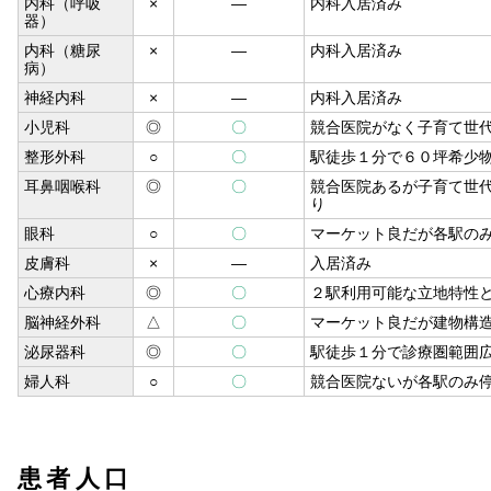
内科（呼吸
×
―
内科入居済み
器）
内科（糖尿
×
―
内科入居済み
病）
神経内科
×
―
内科入居済み
小児科
◎
〇
競合医院がなく子育て世
整形外科
○
〇
駅徒歩１分で６０坪希少
耳鼻咽喉科
◎
〇
競合医院あるが子育て世
り
眼科
○
〇
マーケット良だが各駅の
皮膚科
×
―
入居済み
心療内科
◎
〇
２駅利用可能な立地特性
脳神経外科
△
〇
マーケット良だが建物構
泌尿器科
◎
〇
駅徒歩１分で診療圏範囲
婦人科
○
〇
競合医院ないが各駅のみ
患者人口