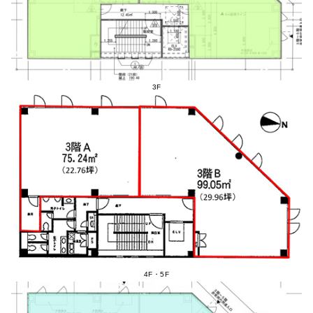
3F
4F・5F