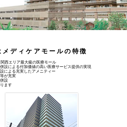
はメディケアモールの特徴
う関西エリア最大級の医療モール
併設による付加価値の高い医療サービス提供の実現
設による充実したアメニティー
等が充実
併設
ります