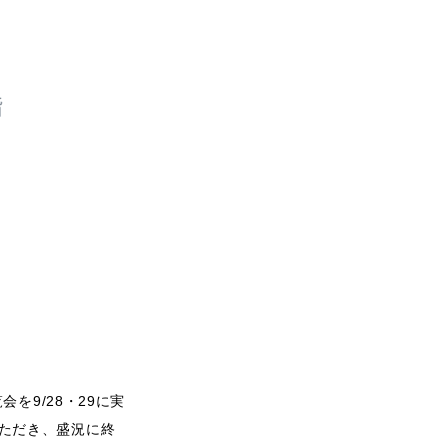
。
を9/28・29に実
りいただき、盛況に終