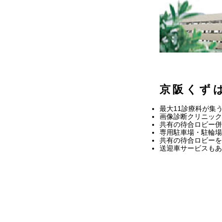
京阪くず
最大11診療科が集
画像診断クリニック
共有の待合ロビー併
専用駐車場・駐輪場
共有の待合ロビーを
送迎車サービスもあ