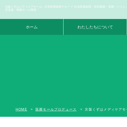
京阪くずはメディケアモール - 日本医業総研グループ |日本医業総研｜医院開業・承継・クリニ
営支援・医療モール開発
ホーム
わたしたちについて
HOME
医療モールプロデュース
京阪くずはメディケアモー