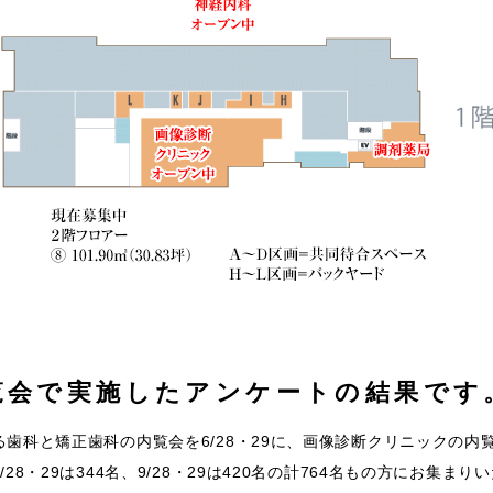
覧会で実施したアンケートの結果です
歯科と矯正歯科の内覧会を6/28・29に、画像診断クリニックの内覧会
28・29は344名、9/28・29は420名の計764名もの方にお集ま