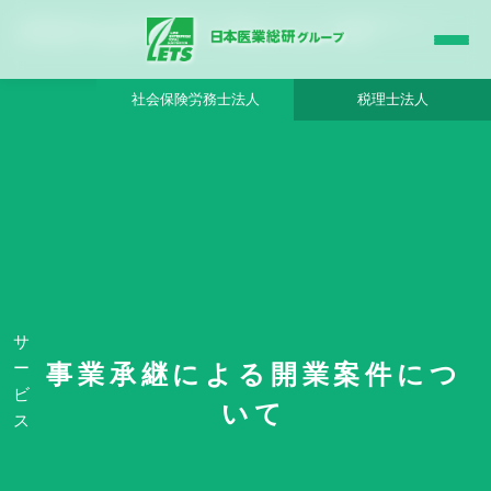
【長野県 東信州エリア】診療所建物付きの精神科クリニック - 日本医業総研グループ
|日本医業総研｜医院開業・承継・クリニック経営支援・医療モール開発
社会保険労務士法人
税理士法人
HOME
事業承継による開業案件について
【長野県 東信州エリア】診療所建物付きの精神科クリニック - 日本医業総研グ
ループ
サ
ー
事業承継による開業案件につ
ビ
いて
ス
No. 13201