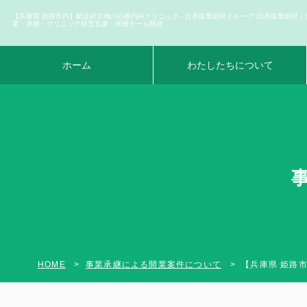
【兵庫県 姫路市内】駅近好立地の心療内科クリニック - 日本医業総研グループ |日本医業総研｜
業・承継・クリニック経営支援・医療モール開発
ホーム
わたしたちについて
HOME
事業承継による開業案件について
【兵庫県 姫路