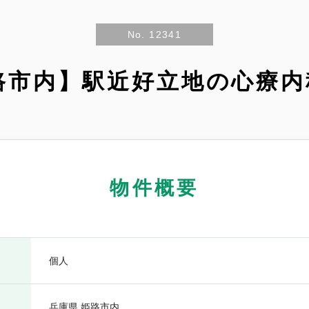
No. 12341
路市内】駅近好立地の心療
物件概要
個人
兵庫県 姫路市内