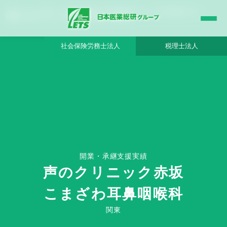
声のクリニック赤坂 こまざわ耳鼻咽喉科 - 日本医業総研グループ |日本医業総研｜医
院開業・承継・クリニック経営支援・医療モール開発
社会保険労務士法人
税理士法人
HOME
声のクリニック赤坂 こまざわ耳鼻咽喉科 - 日本医業総研グループ
開業・承継支援実績
声のクリニック赤坂
こまざわ耳鼻咽喉科
Clinic Success Case
関東
関東