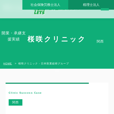
社会保険労務士法人
税理士法人
桜咲クリニック - 日本医業総研グループ |日本医業総研｜医院開業・承継・クリニック
経営支援・医療モール開発
開業・承継支
桜咲クリニック
援実績
関西
HOME
桜咲クリニック - 日本医業総研グループ
Clinic Success Case
関西