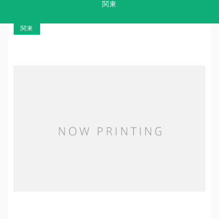
関東
Clinic Success Case
関東