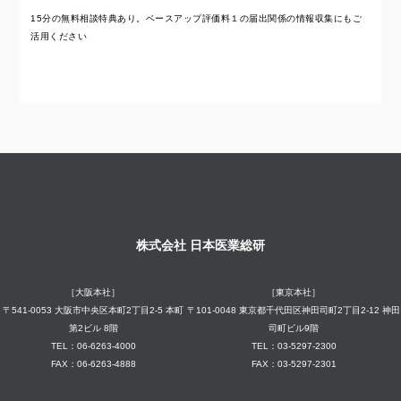
15分の無料相談特典あり。ベースアップ評価料１の届出関係の情報収集にもご
活用ください
株式会社 日本医業総研
［大阪本社］
［東京本社］
〒541-0053 大阪市中央区本町2丁目2-5 本町
〒101-0048 東京都千代田区神田司町2丁目2-12 神田
第2ビル 8階
司町ビル9階
TEL：06-6263-4000
TEL：03-5297-2300
FAX：06-6263-4888
FAX：03-5297-2301