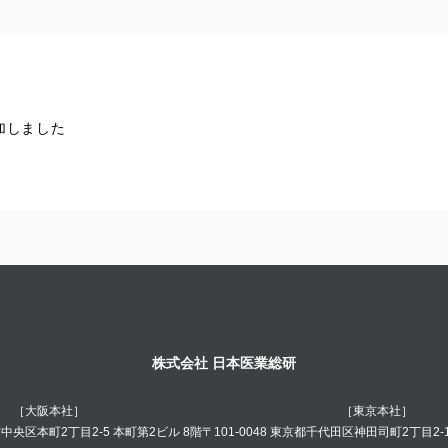
加しました
株式会社 日本医業総研
［大阪本社］
［東京本社］
阪市中央区本町2丁目2-5 本町第2ビル 8階
〒101-0048 東京都千代田区神田司町2丁目2-