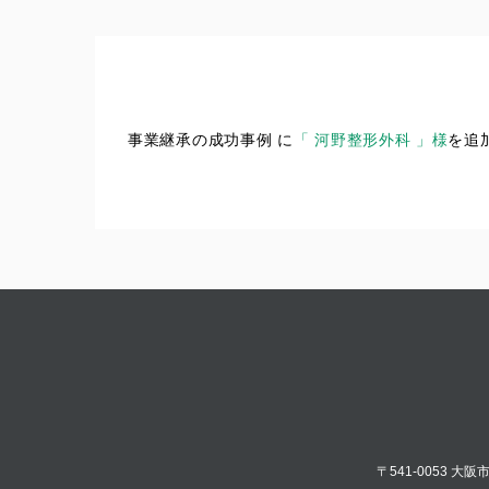
事業継承の成功事例 に
「 河野整形外科 」様
を追
〒541-0053 大