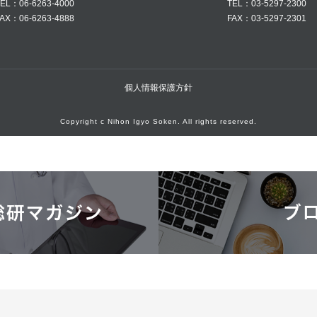
EL：06-6263-4000
TEL：03-5297-2300
AX：06-6263-4888
FAX：03-5297-2301
個人情報保護方針
Copyright c Nihon Igyo Soken. All rights reserved.