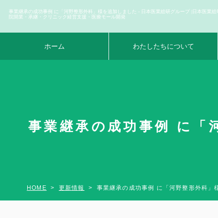
事業継承の成功事例 に「河野整形外科」様を追加しました - 日本医業総研グループ |日本医業総
院開業・承継・クリニック経営支援・医療モール開発
ホーム
わたしたちについて
事業継承の成功事例 に「
HOME
更新情報
事業継承の成功事例 に「河野整形外科」