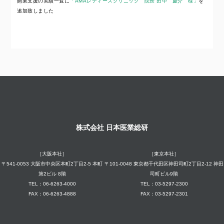
開業支援の実績一覧に
「AMAレディースクリニック 院長 田中 慶介 様」
を
追加致しました
株式会社 日本医業総研
［大阪本社］
［東京本社］
〒541-0053 大阪市中央区本町2丁目2-5 本町
〒101-0048 東京都千代田区神田司町2丁目2-12 神田
第2ビル 8階
司町ビル9階
TEL：06-6263-4000
TEL：03-5297-2300
FAX：06-6263-4888
FAX：03-5297-2301