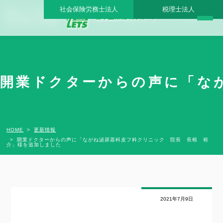
社会保険労務士法人
税理士法人
開業ドクターからの声に「ながね泌尿器科皮フ科クリニック 院長 長根 裕介」様を追
加しました - 日本医業総研グループ |日本医業総研｜医院開業・承継・クリニック経営
支援・医療モール開発
開業ドクターからの声に「なが
HOME
更新情報
開業ドクターからの声に「ながね泌尿器科皮フ科クリニック 院長 長根 裕
介」様を追加しました
2021年7月9日