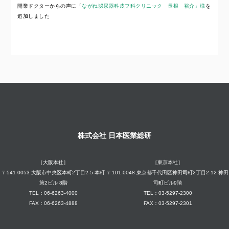
開業ドクターからの声に「
ながね泌尿器科皮フ科クリニック 長根 裕介」様
を
追加しました
株式会社 日本医業総研
［大阪本社］
［東京本社］
〒541-0053 大阪市中央区本町2丁目2-5 本町
〒101-0048 東京都千代田区神田司町2丁目2-12 神田
第2ビル 8階
司町ビル9階
TEL：06-6263-4000
TEL：03-5297-2300
FAX：06-6263-4888
FAX：03-5297-2301