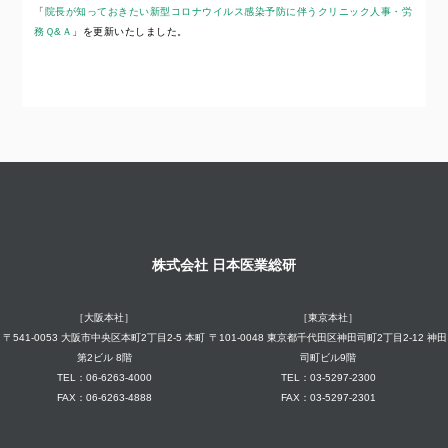
「
院長が知っておきたい新型コロナウイルス感染予防に伴うクリニック人事・労
務Ｑ&Ａ
」を更新いたしました。
株式会社 日本医業総研
［大阪本社］
［東京本社］
〒541-0053 大阪市中央区本町2丁目2-5 本町
〒101-0048 東京都千代田区神田司町2丁目2-12 神田
第2ビル 8階
司町ビル9階
TEL：06-6263-4000
TEL：03-5297-2300
FAX：06-6263-4888
FAX：03-5297-2301