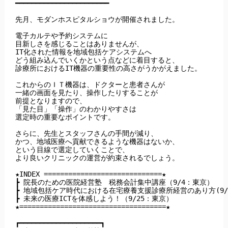
━━━━━━━━━━━━━━━━━━━━━━━

先月、モダンホスピタルショウが開催されました。

電子カルテや予約システムに

目新しさを感じることはありませんが、

IT化された情報を地域包括ケアシステムへ

どう組み込んでいくかという点などに着目すると、

診療所におけるIT機器の重要性の高さがうかがえました。

これからのＩＴ機器は、ドクターと患者さんが

一緒の画面を見たり、操作したりすることが

前提となりますので、

「見た目」「操作」のわかりやすさは

選定時の重要なポイントです。

さらに、先生とスタッフさんの手間が減り、

かつ、地域医療へ貢献できるような機器はないか、

という目線で選定していくことで、

より良いクリニックの運営が約束されるでしょう。

★INDEX =============================★

┣ 院長のための医院経営塾　税務会計集中講座（9/4：東京）

┣ 地域包括ケア時代における在宅療養支援診療所経営のあり方(9/1
┣ 未来の医療ICTを体感しよう！（9/25：東京）

★====================================★

┏━━━━━━━━━━━━━━━━━━━━┓
