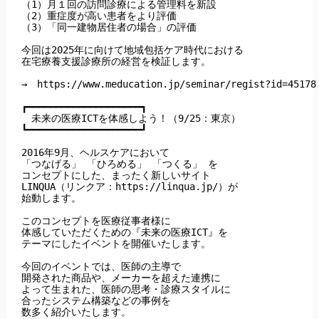
（1）月１回の訪問診療による管理料を新設

（2）重症度が高い患者をより評価

（3）「同一建物居住者の場合」の評価

今回は2025年に向けて地域包括ケア時代における

在宅療養支援診療所の経営を検証します。

→　https://www.meducation.jp/seminar/regist?id=45178

┏━━━━━━━━━━━━━━━━━━━━┓

　未来の医療ICTを体感しよう！（9/25：東京）

┗━━━━━━━━━━━━━━━━━━━━┛

2016年9月、ヘルスケアにおいて 

「つなげる」 「ひろめる」 「つくる」 を

コンセプトにした、まったく新しいサイト 

LINQUA（リンクア：https://linqua.jp/）が

始動します。

このコンセプトを医療従事者様に

体感していただくための『未来の医療ICT』を

テーマにしたイベントを開催いたします。

今回のイベントでは、医師の主導で

開発された商品や、メーカーを超えた連携に

よって生まれた、医師の思考・診療スタイルに

合ったシステム構築などの事例を

数多く紹介いたします。
