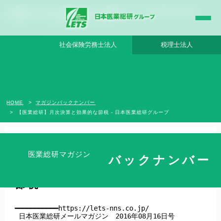
【医業総研】月次決算と効果的な節税 - 日本医業総研グループ |日本医業総研｜医院開
業・承継・クリニック経営支援・医療モール開発
社会保険労務士法人
税理士法人
HOME
マガジンバックナンバー
【医業総研】月次決算と効果的な節税 - 日本医業総研グループ
医業総研マガジン
バックナンバー
【医業総研】月次決算と効果的な
節税
━━━━━━━━━━━https://lets-nns.co.jp/

 日本医業総研メールマガジン　2016年08月16日号
