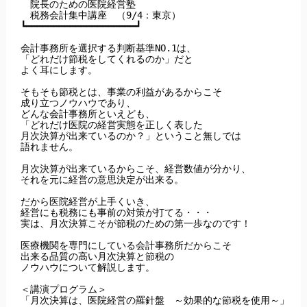
　院長のための医院経営塾　

　税務会計集中講座　（9/4：東京）

┗━━━━━━━━━━━━━━━━━━━━┛

会計事務所を選択する判断基準NO.1は、

「どれだけ節税をしてくれるのか」だと

よく耳にします。

そもそも節税とは、事業の利益があるからこそ

成り立つノウハウであり、

どんな会計事務所といえども、

「どれだけ医院の経営実態を正しく表した

月次決算が出来ているのか？」ということ無しでは

語れません。

月次決算が出来ているからこそ、経営数値が分かり、

それを元に経営の意思決定が出来る。

だから医院経営が上手くいき、

経営にも税務にも事前の対策が打てる・・・

実は、月次決算こそが節税のための第一歩なのです！

医療機関を専門にしている会計事務所だからこそ

出来る品質の高い月次決算と節税の

ノウハウについて解説します。

＜講演プログラム＞

「月次決算は、医院経営の羅針盤　～効果的な節税を使用～」
