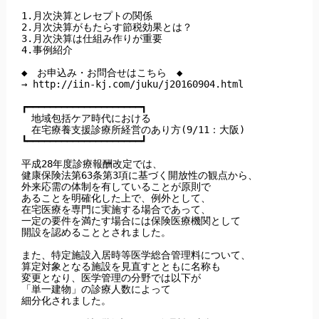
1.月次決算とレセプトの関係

2.月次決算がもたらす節税効果とは？

3.月次決算は仕組み作りが重要

4.事例紹介

◆　お申込み・お問合せはこちら　◆

→ http://iin-kj.com/juku/j20160904.html

┏━━━━━━━━━━━━━━━━━━━━┓

　地域包括ケア時代における

　在宅療養支援診療所経営のあり方(9/11：大阪)

┗━━━━━━━━━━━━━━━━━━━━┛

平成28年度診療報酬改定では、

健康保険法第63条第3項に基づく開放性の観点から、

外来応需の体制を有していることが原則で

あることを明確化した上で、例外として、

在宅医療を専門に実施する場合であって、

一定の要件を満たす場合には保険医療機関として

開設を認めることとされました。

また、特定施設入居時等医学総合管理料について、

算定対象となる施設を見直すとともに名称も

変更となり、医学管理の分野では以下が

「単一建物」の診療人数によって

細分化されました。
