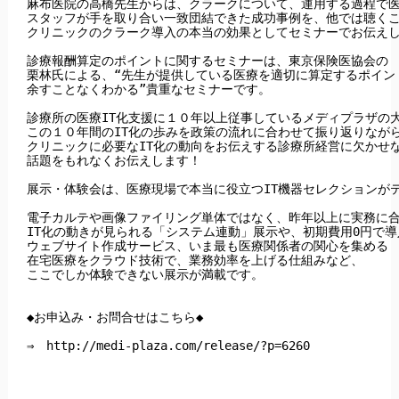
麻布医院の高橋先生からは、クラークについて、運用する過程で医
スタッフが手を取り合い一致団結できた成功事例を、他では聴くこ
クリニックのクラーク導入の本当の効果としてセミナーでお伝えし
診療報酬算定のポイントに関するセミナーは、東京保険医協会の

栗林氏による、“先生が提供している医療を適切に算定するポイント
余すことなくわかる”貴重なセミナーです。

診療所の医療IT化支援に１０年以上従事しているメディプラザの大
この１０年間のIT化の歩みを政策の流れに合わせて振り返りながら
クリニックに必要なIT化の動向をお伝えする診療所経営に欠かせな
話題をもれなくお伝えします！

展示・体験会は、医療現場で本当に役立つIT機器セレクションがテ
電子カルテや画像ファイリング単体ではなく、昨年以上に実務に合
IT化の動きが見られる「システム連動」展示や、初期費用0円で導
ウェブサイト作成サービス、いま最も医療関係者の関心を集める

在宅医療をクラウド技術で、業務効率を上げる仕組みなど、

ここでしか体験できない展示が満載です。

◆お申込み・お問合せはこちら◆

⇒　http://medi-plaza.com/release/?p=6260
