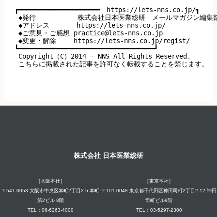
┏━━━━━━━━━━━━━━━━━━━━━　https://lets-nns.co.jp/┓

 ◆発行　         株式会社日本医業総研　メールマガジン編集部
 ◆アドレス       https://lets-nns.co.jp/

 ◆ご意見・ご感想 
practice@lets-nns.co.jp
 ◆変更・解除　　 https://lets-nns.co.jp/regist/

┗━━━━━━━━━━━━━━━━━━━━━━━━━━━━━━━━━━━┛

 Copyright（C）2014 - NNS All Rights Reserved.

 こちらに掲載された記事を許可なく転載することを禁じます。
株式会社 日本医業総研
［大阪本社］
［東京本社］
〒541-0053 大阪市中央区本町2丁目2-5 本町
〒101-0048 東京都千代田区神田司町2丁目2-12 神田
第2ビル 8階
司町ビル9階
TEL：06-6263-4000
TEL：03-5297-2300