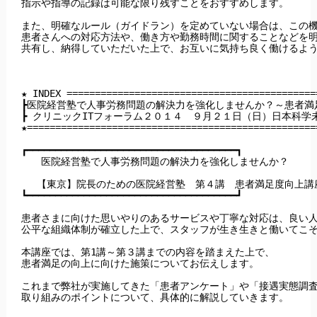
指示や指導の記録は可能な限り残すことをおすすめします。

また、明確なルール（ガイドラン）を定めていない場合は、この機
患者さんへの対応方法や、働き方や勤務時間に関することなどを明
共有し、納得していただいた上で、お互いに気持ち良く働けるよう
★ INDEX ============================================
┣医院経営塾で人事労務問題の解決力を強化しませんか？～患者満足
┣ クリニックITフォーラム２０１４　９月２１日（日）日本科学未
★===================================================
┏━━━━━━━━━━━━━━━━━━━━━━━━━━━━━━━━━━━━━┓

　　医院経営塾で人事労務問題の解決力を強化しませんか？

　 【東京】院長のための医院経営塾　第４講　患者満足度向上講座（
┗━━━━━━━━━━━━━━━━━━━━━━━━━━━━━━━━━━━━━┛

患者さまに向けた思いやりのあるサービスや丁寧な対応は、良い人
公平な組織体制が確立した上で、スタッフが生き生きと働いてこそ
本講座では、第1講～第３講までの内容を踏まえた上で、

患者満足の向上に向けた施策についてお伝えします。

これまで弊社が実施してきた「患者アンケート」や「接遇実態調査
取り組みのポイントについて、具体的に解説していきます。
