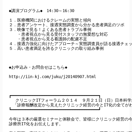
◆講演プログラム◆　14:30～16:30

１．医療機関におけるクレームの実態と傾向

２．患者アンケート、接遇実態調査から分かる患者満足のツボ

３．映像で見る！よくある患者トラブル事例

　　・患者視点から見る受付スタッフの無愛想な対応

　　・患者視点から見る看護師の配慮不足

４．接遇力強化に向けたアプローチ～実態調査員が語る接遇チェッ
５．高い患者満足を誇るクリニックの取り組み事例

◆お申込み・お問合せはこちら◆

http://iin-kj.com/juku/j20140907.html

┏━━━━━━━━━━━━━━━━━━━━━━━━━━━━━━━━━━━━━┓

　 クリニックITフォーラム２０１４　９月２１日（日）日本科学
　「診療報酬改定から見えたクリニック経営の今とIT化の全てがわ
┗━━━━━━━━━━━━━━━━━━━━━━━━━━━━━━━━━━━━━┛

今年は３本の厳選セミナーと体験会で、皆様にクリニック経営の今
診療所IT化をお伝えします。
