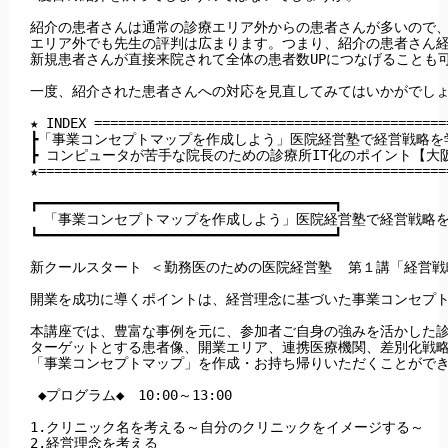
紹介の患者さんは通常の診療エリア外からの患者さんが多いので、
エリア外でも先生の評判は広まります。つまり、紹介の患者さん経
新規患者さんが直接来院されて全体の患者数UPにつなげることも可
一度、紹介された患者さんへの対応を見直してみてはいかがでしょ
★ INDEX ============================================
┣「事業コンセプトマップを作成しよう」医院経営塾で経営戦略を学
┣ コンピュータが苦手な院長のための診療所IT化のポイント【大阪
★===================================================
┏━━━━━━━━━━━━━━━━━━━━━━━━━━━━━━━━━━━━━┓

　「事業コンセプトマップを作成しよう」医院経営塾で経営戦略を
┗━━━━━━━━━━━━━━━━━━━━━━━━━━━━━━━━━━━━━┛

新クールスタート ＜勤務医のための医院経営塾  第１講「経営戦
開業を成功に導くポイントは、経営理念に基づいた事業コンセプト
本講座では、豊富な事例を元に、参加者ご自身の強みを活かした診
ターゲットとする患者像、開業エリア、連携医療機関、差別化戦略
「事業コンセプトマップ」を作成・お持ち帰りいただくことができ
 ◆プログラム◆　10:00～13:00

1.クリニック名を考える～自分のクリニックをイメージする～

2.経営理念を考える
