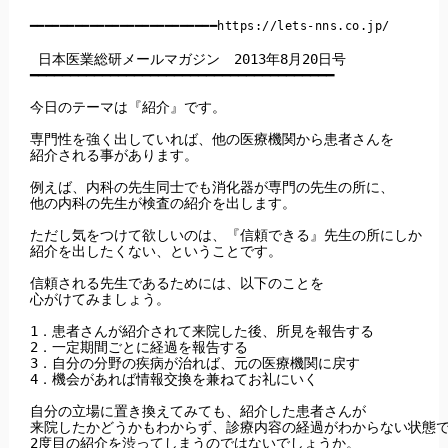
━━━━━━━━━━━━━━━━━━━━━━━━━https://lets-nns.co.jp/
 日本医業総研メールマガジン　2013年8月20日号

━━━━━━━━━━━━━━━━━━━━━━━━━━━━━━━━━━━━━━

今日のテーマは『紹介』です。

専門性を強く出していれば、他の医療機関から患者さんを

紹介される事があります。

例えば、内科の先生同士でも消化器が専門の先生の所に、

他の内科の先生が検査の紹介を出します。

ただし気をつけて欲しいのは、『信頼できる』先生の所にしか

紹介を出したくない、ということです。

信頼される先生であるためには、以下のことを

心がけてみましょう。

1．患者さんが紹介されて来院した後、所見を報告する

2．一定期間ごとに経過を報告する

3．自分の分野の疾病が治れば、元の医療機関に戻す

4．機会があれば情報交換を兼ねてお礼にいく

自分の立場に置き換えてみても、紹介した患者さんが

来院したかどうかもわからず、診療内容の経過がわからない状態で
2度目の紹介を渋ってしまうのではないでしょうか。
