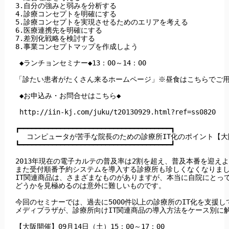
3.自分の強みと弱みを分析する

4.診療コンセプトを明確にする

5.診療コンセプトを実現させるためのエリアを考える

6.医療連携先を明確にする

7.差別化戦略を検討する

8.事業コンセプトマップを作成しよう

 ◆ランチョンセミナー◆13：00～14：00

「診たい患者がたくさん来るホームページ」※昼食はこちらでご用
 ◆お申込み・お問合せはこちら◆

 http://iin-kj.com/juku/t20130929.html?ref=ss0820

┏━━━━━━━━━━━━━━━━━━━━━━━━━━━━━━━━━━━━━┓

　 コンピュータが苦手な院長のための診療所IT化のポイント【大
┗━━━━━━━━━━━━━━━━━━━━━━━━━━━━━━━━━━━━━┛

2013年現在の電子カルテの普及率は2割を超え、普及本番を迎えよ
また受付順番予約システムを導入する診療所も珍しくなくなりまし
IT関連商品は、さまざまなものがありますが、本当に自院にとって
どうかを見極めるのは意外に難しいものです。

今回のセミナーでは、過去に5000件以上の診療所のIT化を支援して
メディプラザが、診療所向けIT関連商品の導入方法をケース別に解
【大阪開催】09月14日（土）15：00～17：00
