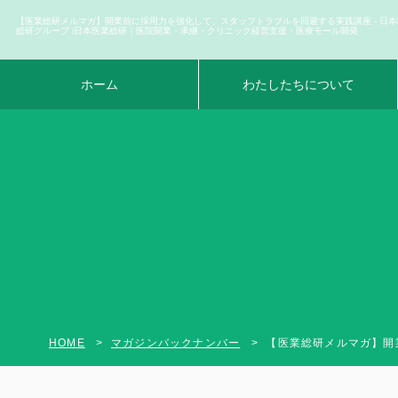
【医業総研メルマガ】開業前に採用力を強化して、スタッフトラブルを回避する実践講座 - 日本
総研グループ |日本医業総研｜医院開業・承継・クリニック経営支援・医療モール開発
ホーム
わたしたちについて
HOME
マガジンバックナンバー
【医業総研メルマガ】開