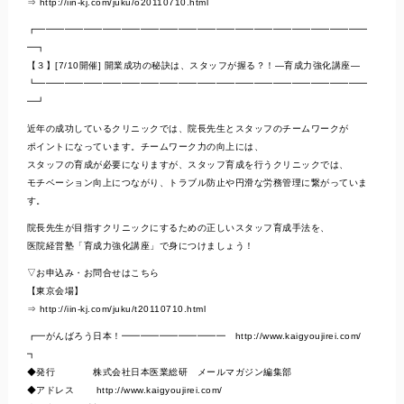
⇒ http://iin-kj.com/juku/o20110710.html
┏━━━━━━━━━━━━━━━━━━━━━━━━━━━━━━━━━━━
━┓
【３】[7/10開催] 開業成功の秘訣は、スタッフが握る？！―育成力強化講座―
┗━━━━━━━━━━━━━━━━━━━━━━━━━━━━━━━━━━━
━┛
近年の成功しているクリニックでは、院長先生とスタッフのチームワークが
ポイントになっています。チームワーク力の向上には、
スタッフの育成が必要になりますが、スタッフ育成を行うクリニックでは、
モチベーション向上につながり、トラブル防止や円滑な労務管理に繋がっていま
す。
院長先生が目指すクリニックにするための正しいスタッフ育成手法を、
医院経営塾「育成力強化講座」で身につけましょう！
▽お申込み・お問合せはこちら
【東京会場】
⇒ http://iin-kj.com/juku/t20110710.html
┏━がんばろう日本！━━━━━━━━━━━ http://www.kaigyoujirei.com/
┓
◆発行 株式会社日本医業総研 メールマガジン編集部
◆アドレス http://www.kaigyoujirei.com/