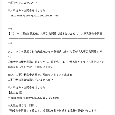
一度学んでみませんか？
▽お申込み・お問合せはこちら
⇒ http://iin-kj.com/juku/z20110724.html
┏━━━━━━━━━━━━━━━━━━━━━━━━━━━━━━━━━━━
━┓
【２】[7/10開催] 開業後、人事労務問題で悩まないために―人事労務集中講座―
┗━━━━━━━━━━━━━━━━━━━━━━━━━━━━━━━━━━━
━┛
クリニックを開業された先生方から一番相談の多い内容が『人事労務問題』で
す。
労働者側の権利意識の高まりから、院長先生は、労働条件やトラブル事例などの
知識を知っておかなくてはなりません。
ぜひ、人事労務集中講座で、素敵なスタッフが集まる
人事労務の基礎知識を学びませんか？
▽お申込み・お問合せはこちら
【東京会場】
⇒ http://iin-kj.com/juku/t20110710.html
☆大阪会場では、同日に
「戦略集中講座」と題して、経営戦略書を作成する講座を開催いたします。