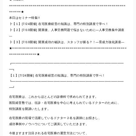
===========================================================
======★
本日はセミナー特集!!
┣【１】[7/24開催] 在宅医療経営の知識は、専門の特別講座で学べ！
┣【２】[7/10開催] 開業後、人事労務問題で悩まないために―人事労務集中講座
―
┣【３】[7/10開催] 開業成功の秘訣は、スタッフが握る？！―育成力強化講座―
★==========================================================
==============★
┏━━━━━━━━━━━━━━━━━━━━━━━━━━━━━━━━━━━
━┓
【１】[7/24開催] 在宅医療経営の知識は、専門の特別講座で学べ！
┗━━━━━━━━━━━━━━━━━━━━━━━━━━━━━━━━━━━
━┛
在宅医療は、これからほとんどの診療科で求められてきます。
医院経営塾では、往診・在宅医療を中心に考えられているドクターのために、
特別講座を開講いたします。
在宅医療の現場で活躍しているドクター２名を講師にお招きし、
成功事例やノウハウについてご講演していただきます。
今後ますます注目される在宅医療の運営方法について、