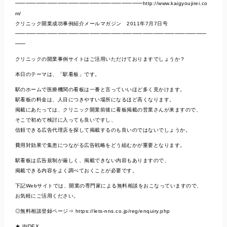
━━━━━━━━━━━━━━━━━━━━━━━━http://www.kaigyoujirei.co
m/
クリニック開業成功事例紹介メールマガジン 2011年7月7日号
━━━━━━━━━━━━━━━━━━━━━━━━━━━━━━━━━━━━
━━
クリニックの開業事例サイトはご活用いただけておりますでしょうか？
本日のテーマは、「駅看板」です。
駅のホームで医療機関の看板は一番と言っていいほど多く見かけます。
駅看板の料金は、人目につきやすい場所になるほど高くなります。
掲載にあたっては、クリニック開業前後に看板掲載の営業さんが来ますので、
そこで初めて検討に入っても良いですし、
信頼できる広告代理店を探して掲載するのも良いのではないでしょうか。
費用対効果で集患につながる広告戦略をどう組むかが重要となります。
駅看板は広告規制が厳しく、掲載できない内容もありますので、
掲載できる内容をよく調べておくことが必要です。
下記Webサイトでは、開業の専門家による無料相談をおこなっていますので、
お気軽にご活用ください。
◎無料相談登録ページ⇒ https://lets-nns.co.jp/reg/enquiry.php
★ INDEX