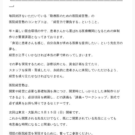
┗━━━━━━━━━━━━━━━━━━━━━━━━━━━━━━━━━━━
━┛
毎回好評をいただいている「勤務医のための医院経営塾」の
医院経営塾のコンセプトは、「経営力で勝負する」ということ。
年々厳しい競合環境の中で、患者さんから選ばれる医療機関になるための体制
作りが重要課題となってきております。
「身近に患者さんを感じ、自分自身が求める医療を提供したい」という先生方の
夢も、
経営が上手くいかなければ本当の夢で終わってしまいます。
その夢を実現するために、診察以外にも、資金計画を立てたり、
スタッフを採用・育成したり、永続的に患者さんに来院していただけるよう、
経営を成り立たせなければなりません。
医院経営塾は、
開業や経営に必要な基礎知識を身につけ、開業時にしっかりとした体制作りが
できるよう、必須項目を網羅し、どの講義も「講義＋ワークショップ」形式で
必ず成果をお持ち帰りできるセミナーです。
次回は東京・大阪共に５月１５日（日）開催です。
これから開業される先生だけでなく、既にご開業されている先生にとっても
有意義な時間になること間違いなしです。
理想の医院経営を実現するために、奮ってご参加ください。