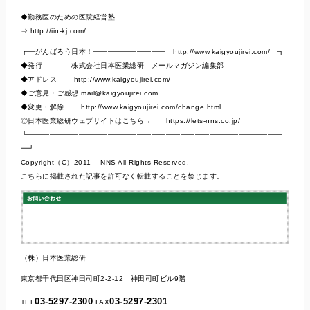
◆勤務医のための医院経営塾
⇒ http://iin-kj.com/
┏━がんばろう日本！━━━━━━━━━━ http://www.kaigyoujirei.com/ ┓
◆発行 株式会社日本医業総研 メールマガジン編集部
◆アドレス http://www.kaigyoujirei.com/
◆ご意見・ご感想
mail@kaigyoujirei.com
◆変更・解除 http://www.kaigyoujirei.com/change.html
◎日本医業総研ウェブサイトはこちら→ https://lets-nns.co.jp/
┗━━━━━━━━━━━━━━━━━━━━━━━━━━━━━━━━━━━
━┛
Copyright（C）2011 – NNS All Rights Reserved.
こちらに掲載された記事を許可なく転載することを禁じます。
（株）日本医業総研
東京都千代田区神田司町2-2-12 神田司町ビル9階
03-5297-2300
03-5297-2301
TEL
FAX