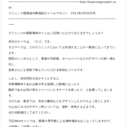
━━━━━━━━━━━━━━━━━━━━━━━━http://www.kaigyoujirei.co
m/
クリニック開業成功事例紹介メールマガジン 2011年4月20日号
━━━━━━━━━━━━━━━━━━━━━━━━━━━━━━━━━━━━
━━
クリニックの開業事例サイトはご活用いただけておりますでしょうか？
本日のテーマは、「ロゴ」です。
ロゴマークは、どのクリニックにおいても作成することが一般的になってきてい
ます。
医院のシンボルとして、看板や印刷物、ホームページなどのデザインの統一感を
出し、
患者さんにも視覚で覚えていただける有効なツールです。
しかし、科目特性を活かそうとすると、
耳鼻咽喉科であれば鼻や耳を強調した動物になったり、
眼科であれば目の形をイメージしたモチーフを使ったり、と似通ってしまいま
す。
そのため、最近では、先生の趣味などをデザインしたロゴもよく目にします。
ちなみにロゴのデザイン料については、無料・有料さまざまです。
ぜひ比較検討してみてください。
下記Webサイトでは、開業の専門家による無料相談をおこなっていますので、
お気軽にご活用ください。