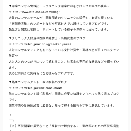
▼開業コンサル奮戦記！～クリニック開業に命をかけるプロ集団の軌跡～
⇒ http://www.lets-osaka.com/blog/
大阪のコンサルチームが、開業間近のクリニックの様子や、好評を得ている
「医院経営塾」のレポートなどを写真付きでお届けしているブログです。
先生方と開業に奮闘し、サポートしている様子を赤裸々に綴っています。
▼クリニック人財道＠医療系社労士・高橋友恵のブログ
⇒ http://ameblo.jp/nihon-igyosoken-jinzai/
人財コンサルティングをおこなっている女性社労士・高橋友恵が日々のスタッフ
教育や
人と人とのつながりについて感じること、社労士の専門的な解説などを綴ってい
ます。
読めば前向きな気持ちになる暖かなブログです。
▼熱血コンサルタント 親泊和礼のブログ
⇒ http://ameblo.jp/clinic-consultant/
熱血コンサルタント親泊和礼が、開業に必要な知識やノウハウを熱く語るブログ
です。
開業準備や診療所経営に必要な、知って得する情報を丁寧に解説しています。
┏━━━━━━━━━━━━━━━━━━━━━━━━━━━━━━━━━━━
━┓
【２】医院開業に必要なこと「経営力で勝負する」―勤務医のための医院経営塾